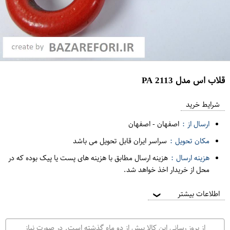
قلاب اس مدل PA 2113
ع
م
شرایط خرید
د
ارسال از :
اصفهان
-
اصفهان
ه
مکان تحویل :
سراسر ایران قابل تحویل می باشد
ف
هزینه ارسال :
هزینه ارسال مطابق با هزینه های پست یا پیک بوده که در
ر
محل از خریدار اخذ خواهد شد.
و
ش
اطلاعات بیشتر
❯
ی
ت
از بروز رسانی این کالا بیش از دو ماه گذشته است. در صورت نیاز