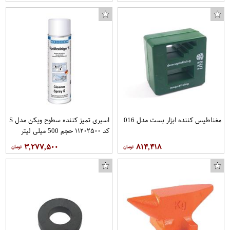
محافظ صفحه نمایش آکوا مدل HW مناسب برای گوشی موبایل آنر 9LITE
نوشیدنی لیمو زعفران پرسیس - 240 میلی لیتر
مغناطیس کننده ابزار بست مدل 016
اسپری تمیز کننده سطوح ویکن مدل S
کد ۱۱۲۰۲۵۰۰ حجم 500 میلی لیتر
۳,۲۷۷,۵۰۰
۸۱۴,۴۱۸