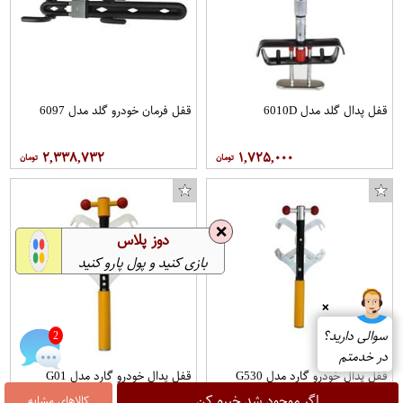
قفل پدال گلد مدل 6010D
قفل فرمان خودرو گلد مدل 6097
۲,۳۳۸,۷۳۲
۱,۷۲۵,۰۰۰
❌
دوز پلاس
بازی کنید و پول پارو کنید
❌
سوالی دارید؟
2
در خدمتم
قفل پدال خودرو گارد مدل G530
قفل پدال خودرو گارد مدل G01
اگر موجود شد خبرم کن
کالاهای مشابه