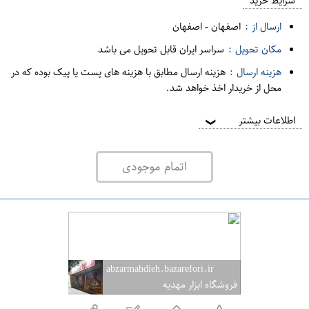
م
شرایط خرید
د
ارسال از :
اصفهان
-
اصفهان
ه
مکان تحویل :
سراسر ایران قابل تحویل می باشد
ف
هزینه ارسال :
هزینه ارسال مطابق با هزینه های پست یا پیک بوده که در
ر
محل از خریدار اخذ خواهد شد.
و
ش
اطلاعات بیشتر
❯
ی
ت
اتمام موجودی
ه
ر
ا
ن
abzarmahdieh.bazarefori.ir
فروشگاه ابزار مهدیه