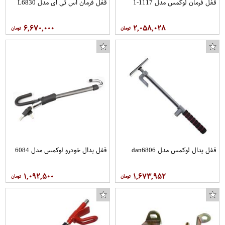
قفل فرمان لوکمس مدل 1117-1
قفل فرمان اس تی ای مدل L6830
۶,۶۷۰,۰۰۰
۲,۰۵۸,۰۲۸
قفل پدال لوکمس مدل dan6806
قفل پدال خودرو لوکمس مدل 6084
۱,۰۹۲,۵۰۰
۱,۶۷۳,۹۵۲