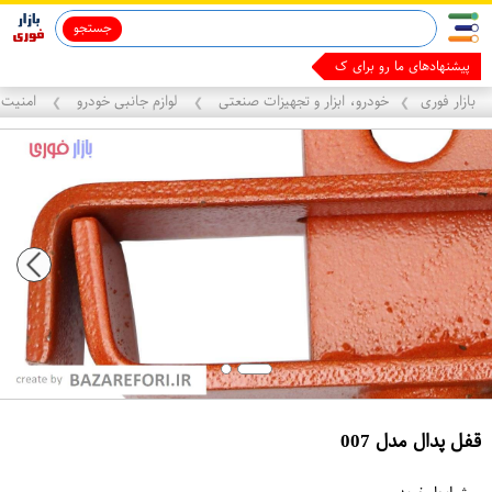
جستجو
پیشنهادهای ما رو برای کسب درآم
بازار فوری
خودرو، ابزار و تجهیزات صنعتی
لوازم جانبی خودرو
امنیت 
❯
❯
❯
قفل پدال مدل 007
ع