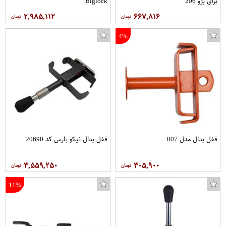
برای پژو 206
Biglock
۲,۹۸۵,۱۱۲
۶۶۷,۸۱۶
4%
قفل پدال مدل 007
قفل پدال نیکو پارس کد 20690
۳,۵۵۹,۲۵۰
۳۰۵,۹۰۰
11%