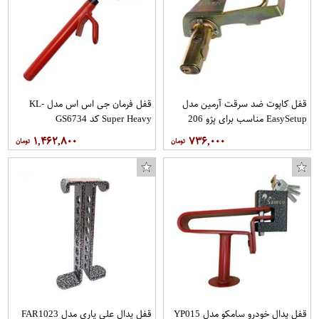
قفل کاپوت ضد سرقت آرمین مدل
قفل فرمان جی اس اس مدل KL-
EasySetup مناسب برای پژو 206
Super Heavy کد GS6734
۱,۴۶۲,۸۰۰
۷۳۶,۰۰۰
قفل پدال خودرو سامکو مدل YP015
قفل پدال علی یاری مدل FAR1023