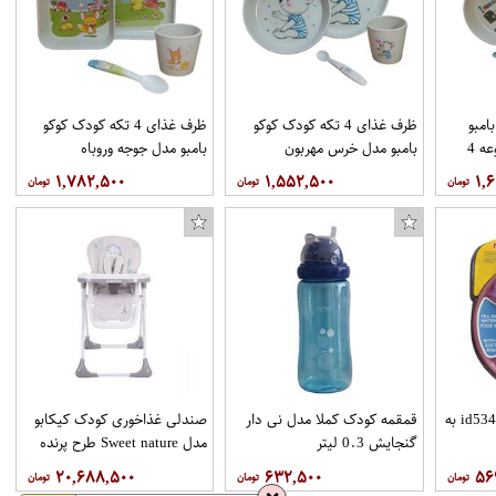
امبو
ظرف غذای 4 تکه کودک کوکو
ظرف غذای 4 تکه کودک کوکو
مدل ملوان کوچک مجموعه 4
بامبو مدل خرس مهربون
بامبو مدل جوجه وروباه
۱,۷۸۲,۵۰۰
۱,۵۵۲,۵۰۰
۱,
کاور مدل C 04 مناسب برای گوشی موبایل سامسونگ Galaxy S8 Plus
کاور جوی روم مدل JR-BP233 مناسب برای گوشی موبایل اپل iPhone 7
ظرف غذا نوبی مدلid5342.1 به
قمقمه کودک کملا مدل نی دار
صندلی غذاخوری کودک کیکابو
گنجایش 0.3 لیتر
مدل Sweet nature طرح پرنده
۲۰,۶۸۸,۵۰۰
۶۳۲,۵۰۰
۵۶