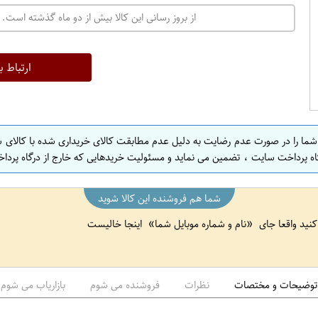
ت
از بروز رسانی این کالا بیش از دو ماه گذشته است. 
ه
ر
ا
ارتباط ب
ن
ا
ص
 شما را در صورت عدم رضایت به دلیل عدم مطابقت کالای خریداری شده با کالای 
ف
اه پرداخت سایت ، تضمین می نماید و مسئولیت خریدهایی که خارج از درگاه پرداخ
ه
ا
شما هم فروشنده این کالا شوید
ن
 کنید واقعا جای
نام و شماره موبایل شما
اینجا خالیست
ا
ص
ف
ه
توضیحات و مختصات
نظرات
فروشنده می شوم
بازاریاب می شوم
ا