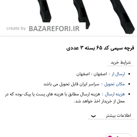
فرچه سیمی کد ۶۵ بسته ۳ عددی
ع
م
شرایط خرید
د
ارسال از :
اصفهان
-
اصفهان
ه
مکان تحویل :
سراسر ایران قابل تحویل می باشد
ف
هزینه ارسال :
هزینه ارسال مطابق با هزینه های پست یا پیک بوده که در
ر
محل از خریدار اخذ خواهد شد.
و
ش
اطلاعات بیشتر
❯
ی
ت