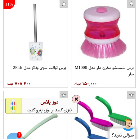
11%
برس شستشو مخزن دار مدل M1000
برس توالت شوی ونکو مدل 2Fish
جار
۷۰۸,۴۰۰
۱۵۰,۰۰۰
❌
دوز پلاس
بازی کنید و پول پارو کنید
❌
سوالی دارید؟
3