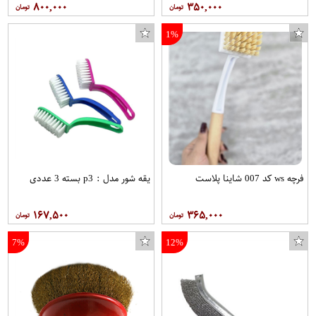
۸۰۰,۰۰۰
۳۵۰,۰۰۰
1%
دفتر 60 برگ گاجکو طرح لگو با رایحه شکلات
مهر ناخن کناد مدل ES5
فرچه ws کد 007 شاینا پلاست
یقه شور مدل : p3 بسته 3 عددی
۱۶۷,۵۰۰
۳۶۵,۰۰۰
7%
12%