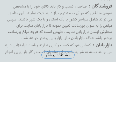
فروشندگان :
صاحبان کسب و کار باید کالای خود را با مشخص
نمودن مناطقی که در آن به مشتری نیاز دارند ثبت نمایند. این مناطق
می تواند شامل سراسر کشور یا یک استان و یا یک شهر باشند. سپس
مبلغی را به عنوان پورسانت تعیین نموده تا بازاریابان سایت برای
سفارش ایشان بازاریابی نمایند. طبیعی است که هرچه مبلغ پورسانت
بیشتر باشد علاقه بازاریابان برای بازاریابی بیشتر خواهد شد.
بازاریابان :
کسانی هم که کسب و کاری ندارند و قصد درآمدزایی دارند
می توانند بسته به شرایط خود برای صاحبان کسب و کار بازاریابی انجام
مشاهده بیشتر
داده و پورسانت خود را دریافت نمایند. بازارفوری هیچ محدودیتی در
پرداخت پورسانت به بازاریابان نداشته و به محض درخواست ،
پورسانت بازاریابان را با هر مبلغی که باشد پرداخت خواهد کرد
آدرس دفتر مرکزی :
اصفهان خیابان پروین خیابان شهید رضاییان
نبش کوچه شماره 1 ساختمان ثامن واحد 8
تلفن دفتر مرکزی :
5574145-0313
ایمیل سازمانی :
support@bazarefori.ir
ساعات کاری :
همه روزه بجز روزهای تعطیل 8 صبح تا 2 بعدازظهر