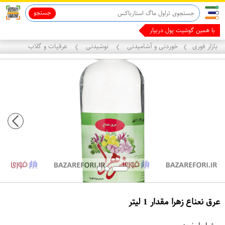
جستجو
ماینوکسیدیل 5%
با همین گوشیت پول دربیار
بازار فوری
خوردنی و آشامیدنی
نوشیدنی
عرقیات و گلاب
❯
❯
❯
عرق نعناع زهرا مقدار 1 لیتر
ع