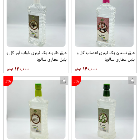
ژل مو عطرآگین مدل soft حجم 200 میلی لیتر مجموعه 3 عددی
عرق نسترن یک لیتری اعصاب گل و
عرق طارونه یک لیتری خواب آور گل و
بلبل عطاری سالویا
بلبل عطاری سالویا
۱۲۰,۰۰۰
۱۴۰,۰۰۰
3%
5%