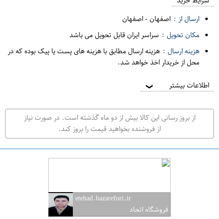
م
شرایط خرید
د
ارسال از :
اصفهان
-
اصفهان
ه
مکان تحویل :
سراسر ایران قابل تحویل می باشد
ف
هزینه ارسال :
هزینه ارسال مطابق با هزینه های پست یا پیک بوده که در
ر
محل از خریدار اخذ خواهد شد.
و
ش
اطلاعات بیشتر
❯
ی
ت
از بروز رسانی این کالا بیش از دو ماه گذشته است. در صورت نیاز
ه
از فروشنده بخواهید قیمت را بروز کند.
ر
ا
ن
ا
ص
etehad.bazarefori.ir
ف
فروشگاه اتحاد