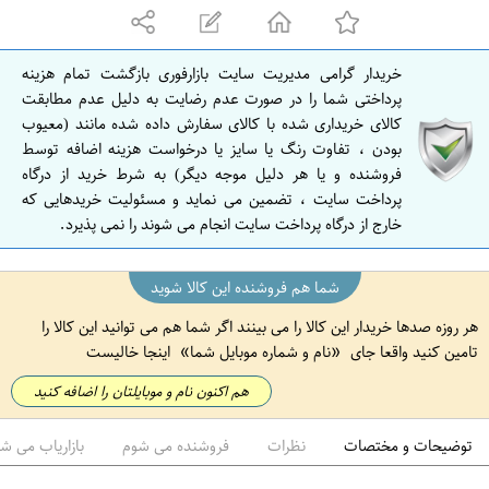
ه
ا
ن
خریدار گرامی مدیریت سایت بازارفوری بازگشت تمام هزینه
ا
پرداختی شما را در صورت عدم رضایت به دلیل عدم مطابقت
ص
کالای خریداری شده با کالای سفارش داده شده مانند (معیوب
بودن ، تفاوت رنگ یا سایز یا درخواست هزینه اضافه توسط
ف
فروشنده و یا هر دلیل موجه دیگر) به شرط خرید از درگاه
ه
پرداخت سایت ، تضمین می نماید و مسئولیت خریدهایی که
ا
خارج از درگاه پرداخت سایت انجام می شوند را نمی پذیرد.
ن
شما هم فروشنده این کالا شوید
هر روزه صدها خریدار این کالا را می بینند اگر شما هم می توانید این کالا را
تامین کنید واقعا جای
نام و شماره موبایل شما
اینجا خالیست
هم اکنون نام و موبایلتان را اضافه کنید
توضیحات و مختصات
نظرات
فروشنده می شوم
بازاریاب می ش