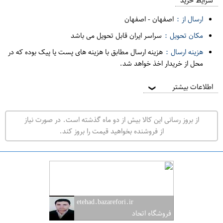
م
شرایط خرید
د
ارسال از :
اصفهان
-
اصفهان
ه
مکان تحویل :
سراسر ایران قابل تحویل می باشد
ف
هزینه ارسال :
هزینه ارسال مطابق با هزینه های پست یا پیک بوده که در
ر
محل از خریدار اخذ خواهد شد.
و
ش
اطلاعات بیشتر
❯
ی
ت
از بروز رسانی این کالا بیش از دو ماه گذشته است. در صورت نیاز
ه
از فروشنده بخواهید قیمت را بروز کند.
ر
ا
ن
ا
ص
etehad.bazarefori.ir
ف
فروشگاه اتحاد