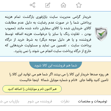
ه
ا
ن
خریدار گرامی مدیریت سایت بازارفوری بازگشت تمام هزینه
ا
پرداختی شما را در صورت عدم رضایت به دلیل عدم مطابقت
ص
کالای خریداری شده با کالای سفارش داده شده مانند (معیوب
بودن ، تفاوت رنگ یا سایز یا درخواست هزینه اضافه توسط
ف
فروشنده و یا هر دلیل موجه دیگر) به شرط خرید از درگاه
ه
پرداخت سایت ، تضمین می نماید و مسئولیت خریدهایی که
ا
خارج از درگاه پرداخت سایت انجام می شوند را نمی پذیرد.
ن
شما هم فروشنده این کالا شوید
هر روزه صدها خریدار این کالا را می بینند اگر شما هم می توانید این کالا را
تامین کنید واقعا جای
نام و شماره موبایل شما
اینجا خالیست
هم اکنون نام و موبایلتان را اضافه کنید
توضیحات و مختصات
نظرات
فروشنده می شوم
بازاریاب می ش