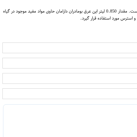
عرق بومادران دارامان یک محصول گیاهی طبیعی است که از گیاه بومادران استخراج می‌شود. این عرق دارای خواص ضد التهابی، ضد عفونی کننده و آرامش بخش است. مقدار 0.850 لیتر این عرق بومادران دارامان حاوی مواد مفید موجود در گیاه
 استرس مورد استفاده قرار گیرد.