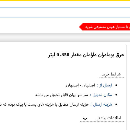
ماینوکسیدیل 5%
ی با دستیار هوش مصنوعی شوید
عرق بومادران دارامان مقدار 0.850 لیتر
ع
م
شرایط خرید
د
ه
ارسال از :
اصفهان
-
اصفهان
ف
مکان تحویل :
سراسر ایران قابل تحویل می باشد
ر
هزینه ارسال :
هزینه ارسال مطابق با هزینه های پست یا پیک بوده که د
و
ش
اطلاعات بیشتر
❯
ی