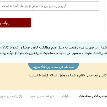
ت
از بروز رسانی این کالا بیش از دو ماه گذشته است. 
ه
ر
ا
ارتباط ب
ن
ا
ص
 شما را در صورت عدم رضایت به دلیل عدم مطابقت کالای خریداری شده با کالای 
ف
اه پرداخت سایت ، تضمین می نماید و مسئولیت خریدهایی که خارج از درگاه پرداخ
ه
ا
شما هم فروشنده این کالا شوید
ن
 کنید واقعا جای
نام و شماره موبایل شما
اینجا خالیست
ا
ص
ف
ه
توضیحات و مختصات
نظرات
فروشنده می شوم
بازاریاب می شوم
ا