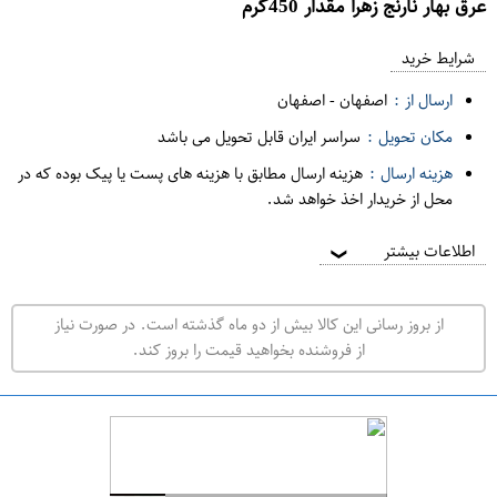
عرق بهار نارنج زهرا مقدار 450گرم
ع
م
شرایط خرید
د
ارسال از :
اصفهان
-
اصفهان
ه
مکان تحویل :
سراسر ایران قابل تحویل می باشد
ف
هزینه ارسال :
هزینه ارسال مطابق با هزینه های پست یا پیک بوده که در
ر
محل از خریدار اخذ خواهد شد.
و
ش
اطلاعات بیشتر
❯
ی
ت
از بروز رسانی این کالا بیش از دو ماه گذشته است. در صورت نیاز
ه
از فروشنده بخواهید قیمت را بروز کند.
ر
ا
ن
ا
ص