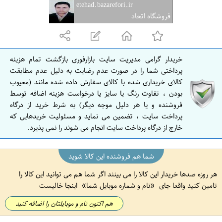
etehad.bazarefori.ir
ف
فروشگاه اتحاد
ه
ا
ن
خریدار گرامی مدیریت سایت بازارفوری بازگشت تمام هزینه
ا
پرداختی شما را در صورت عدم رضایت به دلیل عدم مطابقت
ص
کالای خریداری شده با کالای سفارش داده شده مانند (معیوب
بودن ، تفاوت رنگ یا سایز یا درخواست هزینه اضافه توسط
ف
فروشنده و یا هر دلیل موجه دیگر) به شرط خرید از درگاه
ه
پرداخت سایت ، تضمین می نماید و مسئولیت خریدهایی که
ا
خارج از درگاه پرداخت سایت انجام می شوند را نمی پذیرد.
ن
شما هم فروشنده این کالا شوید
هر روزه صدها خریدار این کالا را می بینند اگر شما هم می توانید این کالا را
تامین کنید واقعا جای
نام و شماره موبایل شما
اینجا خالیست
هم اکنون نام و موبایلتان را اضافه کنید