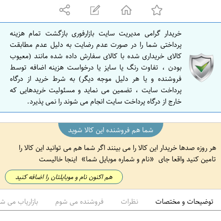
ه
ا
ن
خریدار گرامی مدیریت سایت بازارفوری بازگشت تمام هزینه
ا
پرداختی شما را در صورت عدم رضایت به دلیل عدم مطابقت
ص
کالای خریداری شده با کالای سفارش داده شده مانند (معیوب
بودن ، تفاوت رنگ یا سایز یا درخواست هزینه اضافه توسط
ف
فروشنده و یا هر دلیل موجه دیگر) به شرط خرید از درگاه
ه
پرداخت سایت ، تضمین می نماید و مسئولیت خریدهایی که
ا
خارج از درگاه پرداخت سایت انجام می شوند را نمی پذیرد.
ن
شما هم فروشنده این کالا شوید
هر روزه صدها خریدار این کالا را می بینند اگر شما هم می توانید این کالا را
تامین کنید واقعا جای
نام و شماره موبایل شما
اینجا خالیست
هم اکنون نام و موبایلتان را اضافه کنید
توضیحات و مختصات
نظرات
فروشنده می شوم
بازاریاب می ش