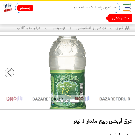
جستجو
ماینوکسیدیل 5%
قاب آیفون 13
پیشنهادهای ما رو بر
بازار فوری
خوردنی و آشامیدنی
نوشیدنی
عرقیات و گلاب
❯
❯
❯
عرق آویشن ربیع مقدار 1 لیتر
ع