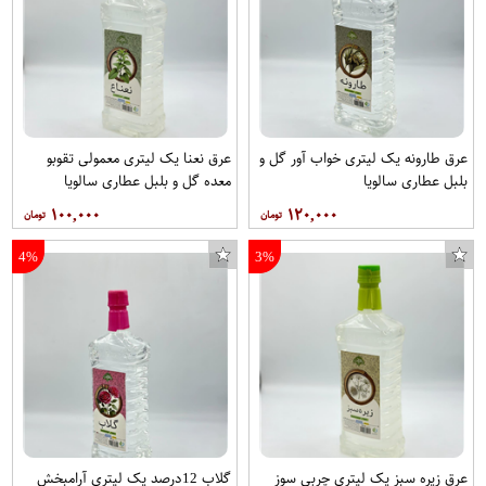
بازی Men of War Assault Squad مخصوص PC
حوله دستی ایکیا مدل VAGSJON سایز 70 × 40 سانتی متر
فیلتر هوا خودرو جنیون پارتز مدل 281132S000 مناسب برای هیوندای توسان و کیا اسپورتیج
عرق طارونه یک لیتری خواب آور گل و
عرق نعنا یک لیتری معمولی تقوبو
بلبل عطاری سالویا
معده گل و بلبل عطاری سالویا
۱۰۰,۰۰۰
۱۲۰,۰۰۰
4%
3%
عرق زیره سبز یک لیتری چربی سوز
گلاب 12درصد یک لیتری آرامبخش