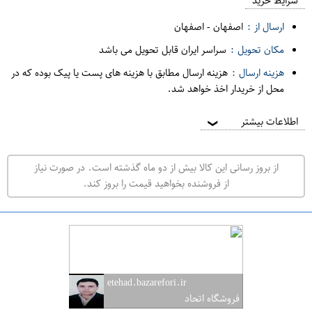
م
شرایط خرید
د
ارسال از :
اصفهان
-
اصفهان
ه
مکان تحویل :
سراسر ایران قابل تحویل می باشد
ف
هزینه ارسال :
هزینه ارسال مطابق با هزینه های پست یا پیک بوده که در
ر
محل از خریدار اخذ خواهد شد.
و
ش
اطلاعات بیشتر
❯
ی
ت
از بروز رسانی این کالا بیش از دو ماه گذشته است. در صورت نیاز
ه
از فروشنده بخواهید قیمت را بروز کند.
ر
ا
ن
ا
ص
etehad.bazarefori.ir
ف
فروشگاه اتحاد