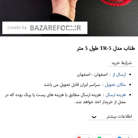
طناب مدل TR-5 طول 5 متر
ع
م
شرایط خرید
د
ارسال از :
اصفهان
-
اصفهان
ه
مکان تحویل :
سراسر ایران قابل تحویل می باشد
ف
هزینه ارسال :
هزینه ارسال مطابق با هزینه های پست یا پیک بوده که در
ر
محل از خریدار اخذ خواهد شد.
و
ش
اطلاعات بیشتر
❯
ی
ت