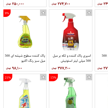
۲۵۰,۰۰۰
۲۷۴,۷۰۰
۲۴
9%
اسپری شیشه پاکن آبی 500
اسپری پاک کننده و لکه بر مبل
پاک کننده سطوح شیشه ای 500
500 میلی لیتر استونیش
میل سبز رنگ اکتیو
۹۸,۱۰۰
۳۷۷,۲۰۰
۲۷
21%
15%
تابلو شاسی طرح ragnar lothbrok مدل As930
اسکیت کفشی اف آر مدل iGOR40
عروسک طرح خوک ارتفاع 15 سانتی متر