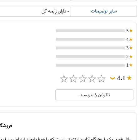
سایر توضیحات
- دارای رایحه گل
5
4
3
2
1
☆
☆
☆
☆
☆
4.1
❯
21
5
نظرتان را بنویسید
2
4
1
3
0
2
فروشگاه
5
1
بازار فوری یک فروشگاه آنلاین اینترنتی است که با هدف ایجاد ارتباط بین ف