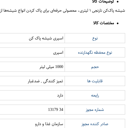
توضیحات کالا
شیشه پاک‌کن نارنجی ۱ لیتری، محصولی حرفه‌ای برای پاک کردن انواع شیشه‌ها از جمله پنجره، آینه، میز شیشه‌ای و حتی سطوح خودرو. این پاک‌کننده بدون ایجاد لک یا اثر قطرات آب، درخشندگی بی‌نظیری به سطح شیشه می‌بخشد.
مختصات کالا
نوع
اسپری شیشه پاک کن
نوع محفظه نگهدارنده
اسپری
حجم
1000 میلی لیتر
قابلیت ها
تمیز کنندگی , ضدغبار
رایحه
دارد
شماره مجوز
34 13179
صادر کننده مجوز
سازمان غذا و دارو