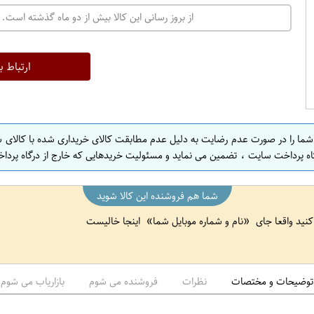
ت
از بروز رسانی این کالا بیش از دو ماه گذشته است. 
ه
ر
ا
ارتباط ب
ن
ا
ص
 شما را در صورت عدم رضایت به دلیل عدم مطابقت کالای خریداری شده با کالای 
ف
اه پرداخت سایت ، تضمین می نماید و مسئولیت خریدهایی که خارج از درگاه پرداخ
ه
ا
شما هم فروشنده این کالا شوید
ن
 کنید واقعا جای
نام و شماره موبایل شما
اینجا خالیست
ا
ص
ف
ه
توضیحات و مختصات
نظرات
فروشنده می شوم
بازاریاب می شوم
ا