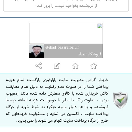
ه
از فروشنده بخواهید قیمت را بروز کند.
ر
ا
ن
ا
ص
etehad.bazarefori.ir
ف
فروشگاه اتحاد
ه
ا
ن
خریدار گرامی مدیریت سایت بازارفوری بازگشت تمام هزینه
ا
پرداختی شما را در صورت عدم رضایت به دلیل عدم مطابقت
ص
کالای خریداری شده با کالای سفارش داده شده مانند (معیوب
بودن ، تفاوت رنگ یا سایز یا درخواست هزینه اضافه توسط
ف
فروشنده و یا هر دلیل موجه دیگر) به شرط خرید از درگاه
ه
پرداخت سایت ، تضمین می نماید و مسئولیت خریدهایی که
ا
خارج از درگاه پرداخت سایت انجام می شوند را نمی پذیرد.
ن