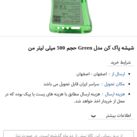
شیشه پاک کن مدل Green حجم 500 میلی لیتر من
ع
م
شرایط خرید
د
ارسال از :
اصفهان
-
اصفهان
ه
مکان تحویل :
سراسر ایران قابل تحویل می باشد
ف
هزینه ارسال :
هزینه ارسال مطابق با هزینه های پست یا پیک بوده که در
ر
محل از خریدار اخذ خواهد شد.
و
ش
اطلاعات بیشتر
❯
ی
ت
از بروز رسانی این کالا بیش از دو ماه گذشته است. در صورت نیاز