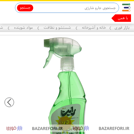
جستجو
قاب آیفون 13
ماینوکسیدیل 5%
با همین گوشیت
بازار فوری
خانه و آشپزخانه
شستشو و نظافت
مواد شوینده
شی
❯
❯
❯
❯