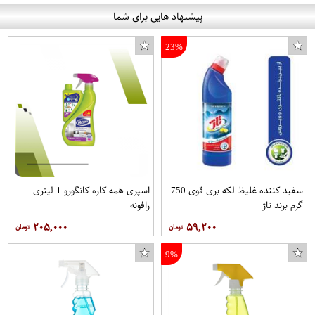
پیشنهاد هایی برای شما
23%
هل سبز مصطفوی - 10 گرم
استیکر طرح تنبل کد 14
سفید کننده غلیظ لکه بری قوی 750
اسپری همه کاره کانگورو 1 لیتری
گرم برند تاژ
رافونه
۲۰۵,۰۰۰
۵۹,۲۰۰
9%