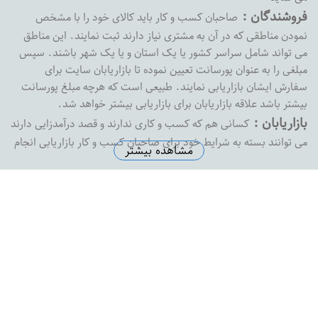
فروشندگان :
صاحبان کسب و کار باید کالای خود را با مشخص
نمودن مناطقی که در آن به مشتری نیاز دارند ثبت نمایند. این مناطق
می تواند شامل سراسر کشور یا یک استان و یا یک شهر باشند. سپس
مبلغی را به عنوان پورسانت تعیین نموده تا بازاریابان سایت برای
سفارش ایشان بازاریابی نمایند. طبیعی است که هرچه مبلغ پورسانت
بیشتر باشد علاقه بازاریابان برای بازاریابی بیشتر خواهد شد.
بازاریابان :
کسانی هم که کسب و کاری ندارند و قصد درآمدزایی دارند
می توانند بسته به شرایط خود برای صاحبان کسب و کار بازاریابی انجام
مشاهده بیشتر
داده و پورسانت خود را دریافت نمایند. بازارفوری هیچ محدودیتی در
پرداخت پورسانت به بازاریابان نداشته و به محض درخواست ،
پورسانت بازاریابان را با هر مبلغی که باشد پرداخت خواهد کرد
آدرس دفتر مرکزی :
اصفهان خیابان پروین خیابان شهید رضاییان
نبش کوچه شماره 1 ساختمان ثامن واحد 8
تلفن دفتر مرکزی :
5574145-0313
ایمیل سازمانی :
support@bazarefori.ir
ساعات کاری :
همه روزه بجز روزهای تعطیل 8 صبح تا 2 بعدازظهر