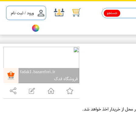
جستجو
ورود / ثبت نام
fadak1.bazarefori.ir
فروشگاه فدک
ر محل از خریدار اخذ خواهد شد.