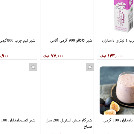
امداران
شیر کاکائو 900 گرمی آلاس
شیر نیم چرب 800گرمی زرناب
۵,۹۰۰
۷۷,۰۰۰
۱۴۳,۰۰۰
اران 100 گرمی
شیرگاو میش استریل 200 میل
شیر انجیردامداران 100 گرمی
صباح