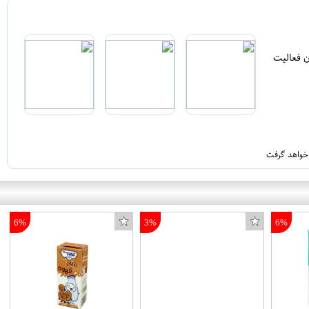
ن فعالیت
 خواهد گرفت
6%
3%
6%