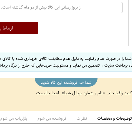
ت
از بروز رسانی این کالا بیش از دو ماه گذشته است. 
ه
ر
ا
ارتباط ب
ن
ا
ص
 شما را در صورت عدم رضایت به دلیل عدم مطابقت کالای خریداری شده با کالای 
ف
اه پرداخت سایت ، تضمین می نماید و مسئولیت خریدهایی که خارج از درگاه پرداخ
ه
ا
شما هم فروشنده این کالا شوید
ن
 کنید واقعا جای
نام و شماره موبایل شما
اینجا خالیست
ا
ص
ف
ه
توضیحات و مختصات
نظرات
فروشنده می شوم
بازاریاب می شوم
ا