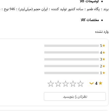
توضیحات کالا
برند : پگاه طعم : ساده کشور تولید کننده : ایران حجم (میلی‌لیتر) : 946 نوع : پر چرب
مختصات کالا
وارد نشده
5
4
3
2
1
☆
☆
☆
☆
☆
4
❯
0
5
نظرتان را بنویسید
1
4