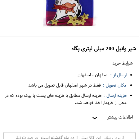
شیر وانيل 200 میلی لیتری پگاه
ع
م
شرایط خرید
د
ارسال از :
اصفهان
-
اصفهان
ه
مکان تحویل :
فقط در شهر اصفهان قابل تحویل می باشد
ف
هزینه ارسال :
هزینه ارسال مطابق با هزینه های پست یا پیک بوده که در
ر
محل از خریدار اخذ خواهد شد.
و
ش
اطلاعات بیشتر
❯
ی
ت
از بروز رسانی این کالا بیش از دو ماه گذشته است. در صورت نیاز