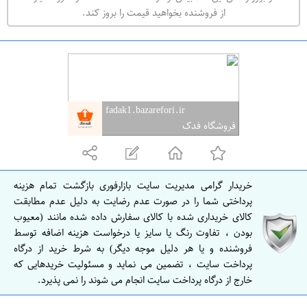
ه
از فروشنده بخواهید قیمت را بروز کند.
ر
ا
ن
ا
ص
fadak1.bazarefori.ir
ف
فروشگاه فدک
ه
ا
ن
خریدار گرامی مدیریت سایت بازارفوری بازگشت تمام هزینه
ا
پرداختی شما را در صورت عدم رضایت به دلیل عدم مطابقت
ص
کالای خریداری شده با کالای سفارش داده شده مانند (معیوب
بودن ، تفاوت رنگ یا سایز یا درخواست هزینه اضافه توسط
ف
فروشنده و یا هر دلیل موجه دیگر) به شرط خرید از درگاه
ه
پرداخت سایت ، تضمین می نماید و مسئولیت خریدهایی که
ا
خارج از درگاه پرداخت سایت انجام می شوند را نمی پذیرد.
ن