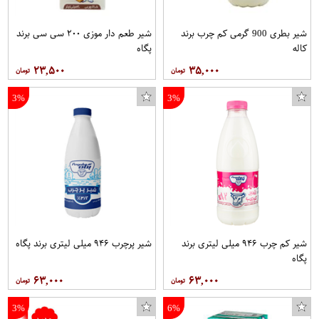
شیر بطری 900 گرمی کم چرب برند
شیر طعم دار موزی ۲۰۰ سی سی برند
کاله
پگاه
۲۳,۵۰۰
۳۵,۰۰۰
3%
3%
شیر کم چرب ۹۴۶ میلی لیتری برند
شیر پرچرب ۹۴۶ میلی لیتری برند پگاه
محافظ صفحه نمایش تراستکتور مدل GLS مناسب برای گوشی موبایل سامسونگ Galaxy J5 Pro 2017 J5 2017
شورت زنانه کد B98
پگاه
۶۳,۰۰۰
۶۳,۰۰۰
3%
6%