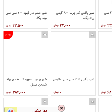
شیر طعم دار نارگیل ۲۰۰ سی
شیر پاکتی کم چرب ۸۰۰ گرمی
شیر طعم دار قهوه ۲۰۰ سی سی
برند پگاه
برند پگاه
۲۳,۵۰۰
۳۲,۰۰۰
۲۳
20%
شیرنارگیل 200 سی سی عالیس
شیر پر چرب مووو 32 عددی برند
GARFIELD SAVING ARLENE مخصوص PS2 نشر تصویر گستر پاسارگاد
شانه مو کد S004
شیرین عسل
۳۸۴,۰۰۰
۰
۶۸
❌
دوز پلاس