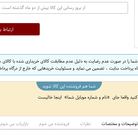
ت
از بروز رسانی این کالا بیش از دو ماه گذشته است. 
ه
ر
ا
ارتباط ب
ن
ا
ص
 شما را در صورت عدم رضایت به دلیل عدم مطابقت کالای خریداری شده با کالای 
ف
اه پرداخت سایت ، تضمین می نماید و مسئولیت خریدهایی که خارج از درگاه پرداخ
ه
ا
شما هم فروشنده این کالا شوید
ن
 کنید واقعا جای
نام و شماره موبایل شما
اینجا خالیست
ا
ص
ف
ه
توضیحات و مختصات
نظرات
فروشنده می شوم
بازاریاب می شوم
ا