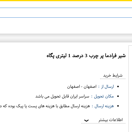
ن 13
ماینوکسیدیل 5%
شیر فرادما پر چرب 3 درصد 1 لیتری پگاه
ع
م
شرایط خرید
د
ه
ارسال از :
اصفهان
-
اصفهان
ف
مکان تحویل :
سراسر ایران قابل تحویل می باشد
ر
هزینه ارسال :
هزینه ارسال مطابق با هزینه های پست یا پیک بوده که د
و
ش
اطلاعات بیشتر
❯
ی