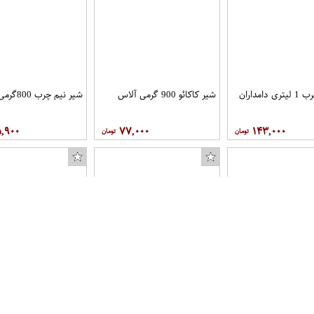
امداران
شیر کاکائو 900 گرمی آلاس
شیر نیم چرب 800گرمی زرناب
۵,۹۰۰
۷۷,۰۰۰
۱۴۳,۰۰۰
فروشگاه
20 میل کاله
پروشیک وانیل225 میل کاله
میلی لیتر کاله