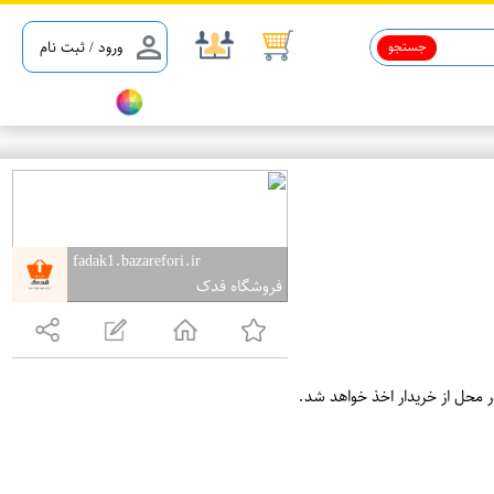
جستجو
ورود / ثبت نام
fadak1.bazarefori.ir
فروشگاه فدک
ر محل از خریدار اخذ خواهد شد.