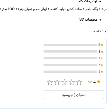
توضیحات کالا
برند : پگاه طعم : ساده کشور تولید کننده : ایران حجم (میلی‌لیتر) : 1000 نوع : پر چرب
مختصات کالا
وارد نشده
5
4
3
2
1
☆
☆
☆
☆
☆
4
❯
0
5
نظرتان را بنویسید
1
4