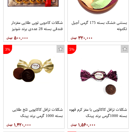
بستنی خشک بسته 175 گرمی آجیل
شکلات کادویی توپی طلایی مغزدار
تکدونه
فندقی بسته 28 عددی برند شونیز
۵۰۰,۰۰۰
۳۲۰,۰۰۰
ماژیک رنگ آمیزی 18 رنگ بیک مدل Kid Color
پایه خنک کننده سادیتا مدل SCP-S2
گوی موزیکال طرح معلم و دانش آموز کد P007
3%
5%
شکلات ترافل کاکائویی با مغز کرم قهوه
شکلات ترافل کاکایویی تلخ طلایی
بسته 1000گرمی برند پینک
بسته 1000 گرمی برند پینک
۱,۴۲۰,۰۰۰
۱,۵۶۰,۰۰۰