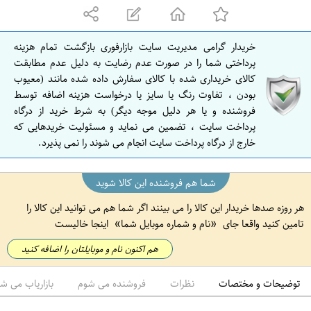
ه
ا
ن
خریدار گرامی مدیریت سایت بازارفوری بازگشت تمام هزینه
ا
پرداختی شما را در صورت عدم رضایت به دلیل عدم مطابقت
ص
کالای خریداری شده با کالای سفارش داده شده مانند (معیوب
بودن ، تفاوت رنگ یا سایز یا درخواست هزینه اضافه توسط
ف
فروشنده و یا هر دلیل موجه دیگر) به شرط خرید از درگاه
ه
پرداخت سایت ، تضمین می نماید و مسئولیت خریدهایی که
ا
خارج از درگاه پرداخت سایت انجام می شوند را نمی پذیرد.
ن
شما هم فروشنده این کالا شوید
هر روزه صدها خریدار این کالا را می بینند اگر شما هم می توانید این کالا را
تامین کنید واقعا جای
نام و شماره موبایل شما
اینجا خالیست
هم اکنون نام و موبایلتان را اضافه کنید
توضیحات و مختصات
نظرات
فروشنده می شوم
بازاریاب می ش