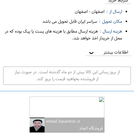
م
شرایط خرید
د
ارسال از :
اصفهان
-
اصفهان
ه
مکان تحویل :
سراسر ایران قابل تحویل می باشد
ف
هزینه ارسال :
هزینه ارسال مطابق با هزینه های پست یا پیک بوده که در
ر
محل از خریدار اخذ خواهد شد.
و
ش
اطلاعات بیشتر
❯
ی
ت
از بروز رسانی این کالا بیش از دو ماه گذشته است. در صورت نیاز
ه
از فروشنده بخواهید قیمت را بروز کند.
ر
ا
ن
ا
ص
etehad.bazarefori.ir
ف
فروشگاه اتحاد