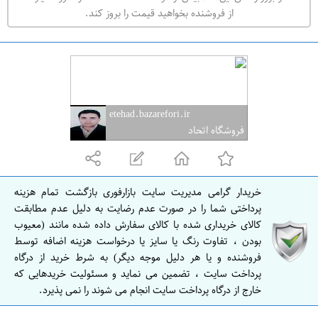
ه
از فروشنده بخواهید قیمت را بروز کند.
ر
ا
ن
ا
ص
etehad.bazarefori.ir
ف
فروشگاه اتحاد
ه
ا
ن
خریدار گرامی مدیریت سایت بازارفوری بازگشت تمام هزینه
ا
پرداختی شما را در صورت عدم رضایت به دلیل عدم مطابقت
ص
کالای خریداری شده با کالای سفارش داده شده مانند (معیوب
بودن ، تفاوت رنگ یا سایز یا درخواست هزینه اضافه توسط
ف
فروشنده و یا هر دلیل موجه دیگر) به شرط خرید از درگاه
ه
پرداخت سایت ، تضمین می نماید و مسئولیت خریدهایی که
ا
خارج از درگاه پرداخت سایت انجام می شوند را نمی پذیرد.
ن