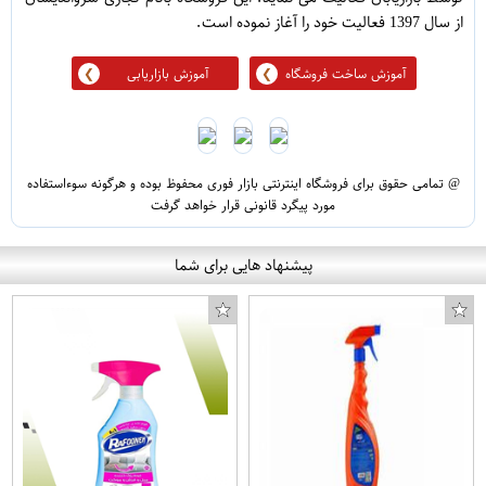
از سال 1397 فعالیت خود را آغاز نموده است.
آموزش ساخت فروشگاه
آموزش بازاریابی
@ تمامی حقوق برای فروشگاه اینترنتی بازار فوری محفوظ بوده و هرگونه سوءاستفاده
مورد پیگرد قانونی قرار خواهد گرفت
پیشنهاد هایی برای شما
قرابه شیشه ای کد 02 حجم 20 لیتر
استیکر دیواری مینوی مدل BTF-14