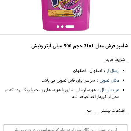
شامپو فرش مدل 3In1 حجم 500 میلی لیتر ونیش
ع
م
شرایط خرید
د
ارسال از :
اصفهان
-
اصفهان
ه
مکان تحویل :
سراسر ایران قابل تحویل می باشد
ف
هزینه ارسال :
هزینه ارسال مطابق با هزینه های پست یا پیک بوده که در
ر
محل از خریدار اخذ خواهد شد.
و
ش
اطلاعات بیشتر
❯
ی
ت
از بروز رسانی این کالا بیش از دو ماه گذشته است. در صورت نیاز