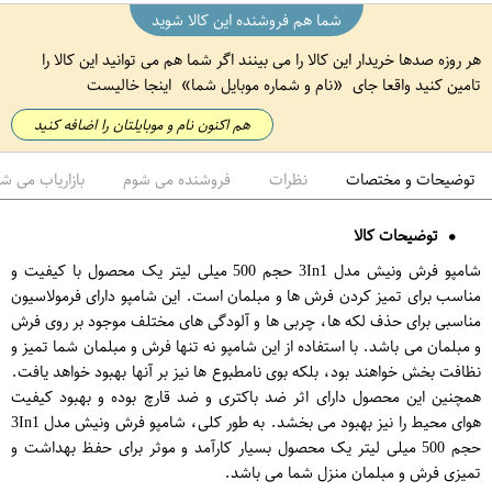
شما هم فروشنده این کالا شوید
هر روزه صدها خریدار این کالا را می بینند اگر شما هم می توانید این کالا را
تامین کنید واقعا جای
نام و شماره موبایل شما
اینجا خالیست
هم اکنون نام و موبایلتان را اضافه کنید
توضیحات و مختصات
نظرات
فروشنده می شوم
بازاریاب می ش
توضیحات کالا
شامپو فرش ونیش مدل 3In1 حجم 500 میلی لیتر یک محصول با کیفیت و
مناسب برای تمیز کردن فرش ها و مبلمان است. این شامپو دارای فرمولاسیون
مناسبی برای حذف لکه ها، چربی ها و آلودگی های مختلف موجود بر روی فرش
و مبلمان می باشد. با استفاده از این شامپو نه تنها فرش و مبلمان شما تمیز و
نظافت بخش خواهند بود، بلکه بوی نامطبوع ها نیز بر آنها بهبود خواهد یافت.
همچنین این محصول دارای اثر ضد باکتری و ضد قارچ بوده و بهبود کیفیت
هوای محیط را نیز بهبود می بخشد. به طور کلی، شامپو فرش ونیش مدل 3In1
حجم 500 میلی لیتر یک محصول بسیار کارآمد و موثر برای حفظ بهداشت و
تمیزی فرش و مبلمان منزل شما می باشد.