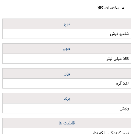
مختصات کالا
نوع
شامپو فرش
حجم
500 میلی لیتر
وزن
537 گرم
برند
ونیش
قابلیت ها
تمیز کنندگی , لکه زدایی