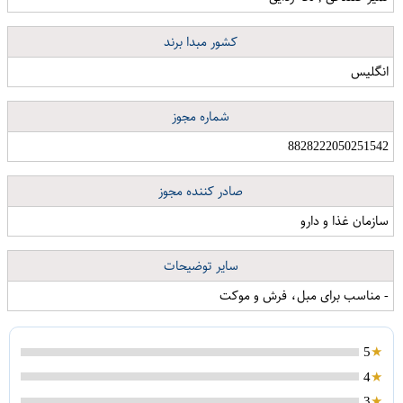
کشور مبدا برند
انگلیس
شماره مجوز
8828222050251542
صادر کننده مجوز
سازمان غذا و دارو
سایر توضیحات
- مناسب برای مبل، فرش و موکت
5
4
3