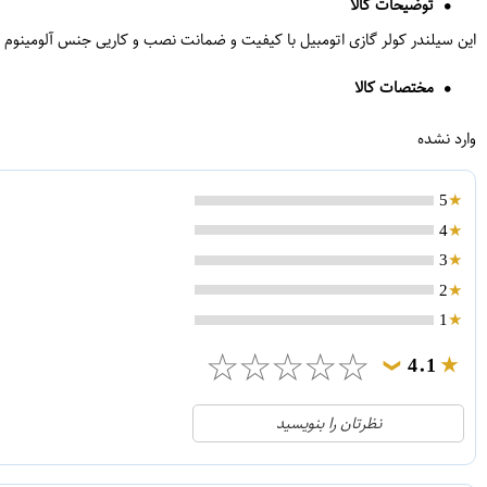
توضیحات کالا
این سیلندر کولر گازی اتومبیل با کیفیت و ضمانت نصب و کاریی جنس آلومینوم 3پیچ و 4پیچ ساخت ژاپن sanden
مختصات کالا
وارد نشده
5
4
3
2
1
☆
☆
☆
☆
☆
4.1
❯
21
5
نظرتان را بنویسید
2
4