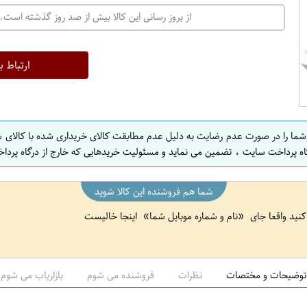
ت
از بروز رسانی این کالا بیش از صد روز گذشته است. 
ه
ر
ا
ارتباط ب
ن
ا
ص
 شما را در صورت عدم رضایت به دلیل عدم مطابقت کالای خریداری شده با کالای 
ف
اه پرداخت سایت ، تضمین می نماید و مسئولیت خریدهایی که خارج از درگاه پرداخ
ه
ا
شما هم فروشنده این کالا شوید
ن
 کنید واقعا جای
نام و شماره موبایل شما
اینجا خالیست
ا
ص
ف
ه
توضیحات و مختصات
نظرات
فروشنده می شوم
بازاریاب می شوم
ا