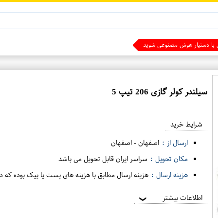
ماینوکسیدیل 5%
سیلندر کولر گازی 206 تیپ 5
ع
م
شرایط خرید
د
ه
ارسال از :
اصفهان
-
اصفهان
ف
مکان تحویل :
سراسر ایران قابل تحویل می باشد
ر
هزینه ارسال :
هزینه ارسال مطابق با هزینه های پست یا پیک بوده که د
و
ش
اطلاعات بیشتر
❯
ی