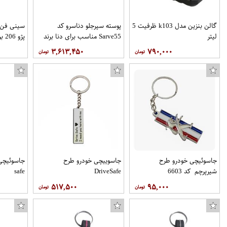
گالن بنزین مدل k103 ظرفیت 5
پوسته سپرجلو دناسرو کد
سینی فن 
لیتر
Sarve55 مناسب برای دنا برند
پژو 206 برند سرو صنعت
نفیس خودرو مهر
۳,۶۱۳,۴۵۰
۷۹۰,۰۰۰
جاسوئیچی خودرو طرح
جاسوییچی خودرو طرح
شیرپرچم کد 6603
DriveSafe
safe
۵۱۷,۵۰۰
۹۵,۰۰۰