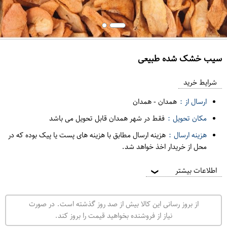
سیب خشک شده طبیعی
ع
م
شرایط خرید
د
ارسال از :
همدان
-
همدان
ه
مکان تحویل :
فقط در شهر همدان قابل تحویل می باشد
ف
هزینه ارسال :
هزینه ارسال مطابق با هزینه های پست یا پیک بوده که در
ر
محل از خریدار اخذ خواهد شد.
و
ش
اطلاعات بیشتر
❯
ی
ت
از بروز رسانی این کالا بیش از صد روز گذشته است. در صورت
ه
نیاز از فروشنده بخواهید قیمت را بروز کند.
ر