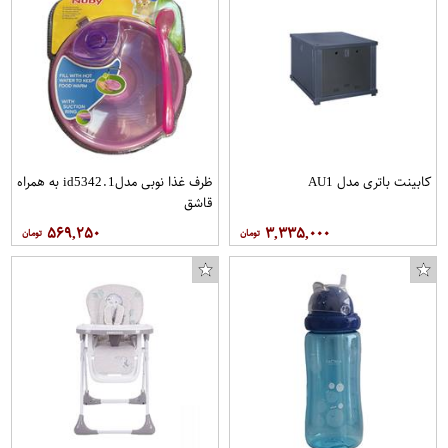
کابینت باتری مدل AU1
ظرف غذا نوبی مدلid5342.1 به همراه
قاشق
۵۶۹,۲۵۰
۳,۳۳۵,۰۰۰