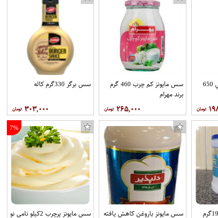
سس گوجه فرنگي کتابي 650
سس مايونز کم چرب 460 گرم
سس برگر 330گرم کاله
برند مهرام
۳۰۳,۰۰۰
۲۶۵,۰۰۰
۱۹
7%
سس مایونزکم چرب 1900گرم
سس مایونز باروغن کاهش یافته
سس مایونز پرچرب 2کیلو نامی نو