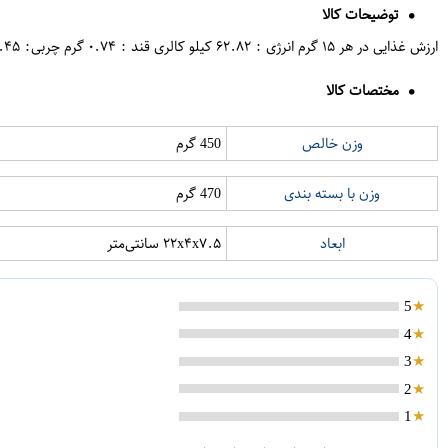
توضیحات کالا
ارزش غذایی در هر ۱۵ گرم انرژی : ۶۲.۸۲ کیلو کالری قند : ۰.۷۴ گرم چربی: ۶.۴۵ گرم نمک : ۰.۴۴ گرم اسید های چرب ترانس : ۰ گرم
مختصات کالا
وزن خالص
450 گرم
وزن با بسته بندی
470 گرم
ابعاد
۲۲x۴x۷.۵ سانتی‌متر
5
4
3
2
1