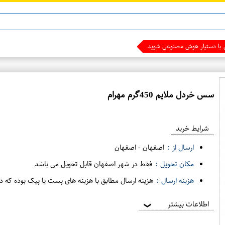
سس خردل ملايم 450گرم مهرام
ع
م
شرایط خرید
د
ه
ارسال از :
اصفهان
-
اصفهان
ف
مکان تحویل :
فقط در شهر اصفهان قابل تحویل می باشد
ر
هزینه ارسال :
هزینه ارسال مطابق با هزینه های پست یا پیک بوده که د
و
ش
اطلاعات بیشتر
❯
ی