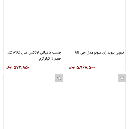
قیچی پیوند زن سونو مدل جی 68
چسب باغبانی لاتکس مدل KZW02
حجم 1 کیلوگرم
۵۷۳,۸۵۰
۵,۹۶۸,۵۰۰