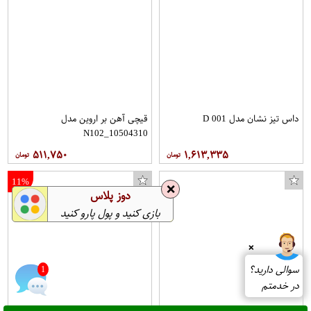
داس تیز نشان مدل D 001
قیچی آهن بر اروین مدل
N102_10504310
۵۱۱,۷۵۰
۱,۶۱۳,۳۳۵
11%
❌
دوز پلاس
بازی کنید و پول پارو کنید
❌
سوالی دارید؟
1
در خدمتم