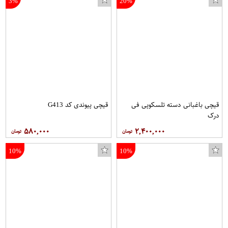
3%
20%
آویز تخت جولی بیبی مدل A777
قیچی باغبانی دسته تلسکوپی فی
قیچی پیوندی کد G413
درک
۵۸۰,۰۰۰
۲,۴۰۰,۰۰۰
10%
10%