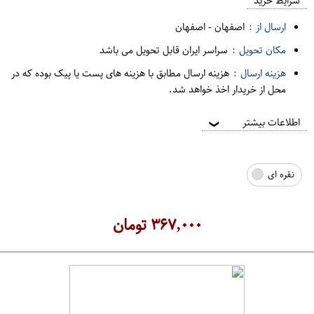
م
شرایط خرید
د
ارسال از :
اصفهان
-
اصفهان
ه
مکان تحویل :
سراسر ایران قابل تحویل می باشد
ف
هزینه ارسال :
هزینه ارسال مطابق با هزینه های پست یا پیک بوده که در
ر
محل از خریدار اخذ خواهد شد.
و
ش
اطلاعات بیشتر
❯
ی
ت
نقره ای
ه
ر
ا
۳۶۷,۰۰۰
تومان
ن