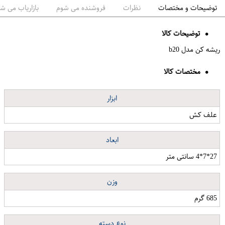
توضیحات و مختصات
نظرات
فروشنده می شوم
بازاریاب می ش
توضیحات کالا
ریشه کن مدل b20
مختصات کالا
ابزار
علف کش
ابعاد
27*7*4 سانتی متر
وزن
685 گرم
نوع دسته