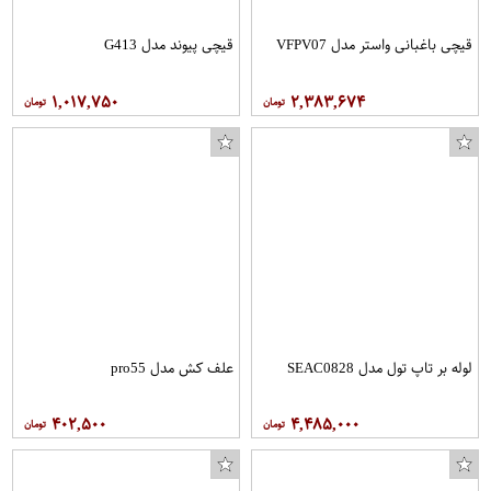
قیچی باغبانی واستر مدل VFPV07
قیچی پیوند مدل G413
۱,۰۱۷,۷۵۰
۲,۳۸۳,۶۷۴
لوله بر تاپ تول مدل SEAC0828
علف کش مدل pro55
۴۰۲,۵۰۰
۴,۴۸۵,۰۰۰