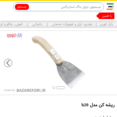
جستجو
با همین گوشیت
بازار فوری
خودرو، ابزار و تجهیزات صنعتی
باغبانی
قیچی‌، چاقو و ابزا
❯
❯
❯
ریشه کن مدل b20
ع