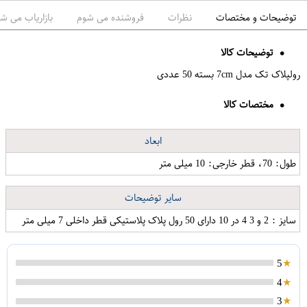
توضیحات و مختصات
نظرات
فروشنده می شوم
بازاریاب می ش
توضیحات کالا
رولپلاک تک مدل 7cm بسته 50 عددی
مختصات کالا
ابعاد
طول: 70، قطر خارجی: 10 میلی متر
سایر توضیحات
سایز : 2 و 3 4 در 10 دارای 50 رول پلاک پلاستیکی قطر داخلی 7 میلی متر
لوسیون بدن اریکه مدل Hydratant حجم 500 میلی لیتر
در کفشور مدل 10CM-7
5
4
3