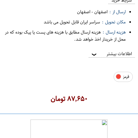
م
شرایط خرید
د
ارسال از :
اصفهان
-
اصفهان
ه
مکان تحویل :
سراسر ایران قابل تحویل می باشد
ف
هزینه ارسال :
هزینه ارسال مطابق با هزینه های پست یا پیک بوده که در
ر
محل از خریدار اخذ خواهد شد.
و
ش
اطلاعات بیشتر
❯
ی
ت
قرمز
ه
ر
ا
۸۷,۶۵۰
تومان
ن