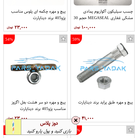
چسب سیلیکون آکواریوم پمادی
پیچ و مهره چکمه ای پلوس مناسب
مشکی غفاری MEGASEAL حجم 30
پژو405 برند دیناپارت
میلی‌لیتر کد 1000017
۲۳,۰۰۰
۱۰۰,۰۰۰
54%
59%
پیچ و مهره طبق پراید برند دیناپارت
پیچ و مهره دو سر هشت بغل اگزوز
مناسب پژو405 برند دیناپارت
۲۳,۰۰۰
۴۱,۰۰۰
❌
دوز پلاس
36%
65%
بازی کنید و پول پارو کنید