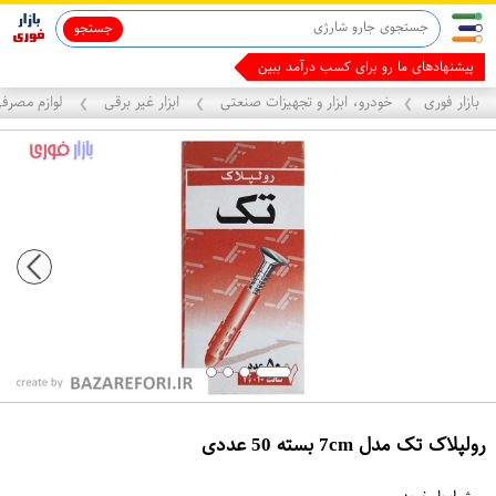
جستجو
ماینوکسیدیل 5%
قاب آیفون 13
ما
بازار فوری
خودرو، ابزار و تجهیزات صنعتی
ابزار غیر برقی
لوازم مصرف
❯
❯
❯
رولپلاک تک مدل 7cm بسته 50 عددی
ع