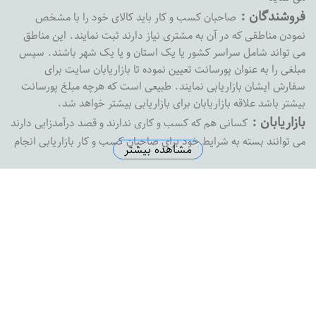
فروشندگان :
صاحبان کسب و کار باید کالای خود را با مشخص
نمودن مناطقی که در آن به مشتری نیاز دارند ثبت نمایند. این مناطق
می تواند شامل سراسر کشور یا یک استان و یا یک شهر باشند. سپس
مبلغی را به عنوان پورسانت تعیین نموده تا بازاریابان سایت برای
سفارش ایشان بازاریابی نمایند. طبیعی است که هرچه مبلغ پورسانت
بیشتر باشد علاقه بازاریابان برای بازاریابی بیشتر خواهد شد.
بازاریابان :
کسانی هم که کسب و کاری ندارند و قصد درآمدزایی دارند
می توانند بسته به شرایط خود برای صاحبان کسب و کار بازاریابی انجام
مشاهده بیشتر
داده و پورسانت خود را دریافت نمایند. بازارفوری هیچ محدودیتی در
پرداخت پورسانت به بازاریابان نداشته و به محض درخواست ،
پورسانت بازاریابان را با هر مبلغی که باشد پرداخت خواهد کرد
آدرس دفتر مرکزی :
اصفهان خیابان پروین خیابان شهید رضاییان
نبش کوچه شماره 1 ساختمان ثامن واحد 8
تلفن دفتر مرکزی :
5574145-0313
ایمیل سازمانی :
support@bazarefori.ir
ساعات کاری :
همه روزه بجز روزهای تعطیل 8 صبح تا 2 بعدازظهر