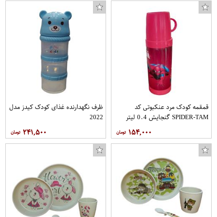
قمقمه کودک مرد عنکبوتی کد
ظرف نگهدارنده غذای کودک کیدز مدل
SPIDER-TAM گنجایش 0.4 لیتر
2022
۲۴۱,۵۰۰
۱۵۴,۰۰۰
تی شرت مردانه طرح one life on chance کد 347004914
ماشین بازی هات ویلز مدل dmc delorean
سه راهی ماهیگیری کد 25 سایز 8 بسته 10 عددی