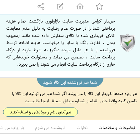
ه
ا
ن
خریدار گرامی مدیریت سایت بازارفوری بازگشت تمام هزینه
ا
پرداختی شما را در صورت عدم رضایت به دلیل عدم مطابقت
ص
کالای خریداری شده با کالای سفارش داده شده مانند (معیوب
بودن ، تفاوت رنگ یا سایز یا درخواست هزینه اضافه توسط
ف
فروشنده و یا هر دلیل موجه دیگر) به شرط خرید از درگاه
ه
پرداخت سایت ، تضمین می نماید و مسئولیت خریدهایی که
ا
خارج از درگاه پرداخت سایت انجام می شوند را نمی پذیرد.
ن
شما هم فروشنده این کالا شوید
هر روزه صدها خریدار این کالا را می بینند اگر شما هم می توانید این کالا را
تامین کنید واقعا جای
نام و شماره موبایل شما
اینجا خالیست
هم اکنون نام و موبایلتان را اضافه کنید
توضیحات و مختصات
نظرات
فروشنده می شوم
بازاریاب می ش