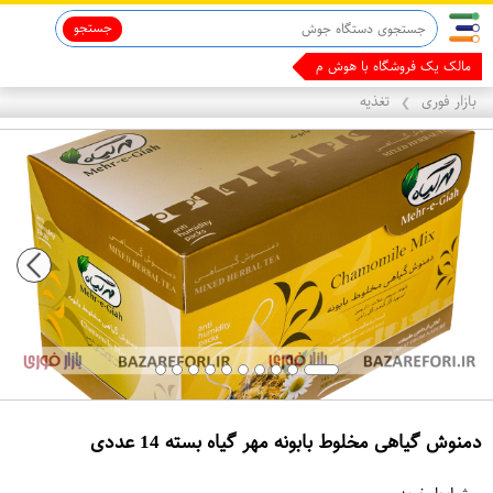
جستجو
قاب آیفون 13
ماینوکسیدیل 5%
مالک یک فروشگاه با هوش مصنوعی شو
بازار فوری
تغذیه
❯
دمنوش گیاهی مخلوط بابونه مهر گیاه بسته 14 عددی
ع