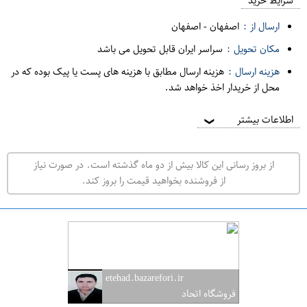
م
شرایط خرید
د
ارسال از :
اصفهان
-
اصفهان
ه
مکان تحویل :
سراسر ایران قابل تحویل می باشد
ف
هزینه ارسال :
هزینه ارسال مطابق با هزینه های پست یا پیک بوده که در
ر
محل از خریدار اخذ خواهد شد.
و
ش
اطلاعات بیشتر
❯
ی
ت
از بروز رسانی این کالا بیش از دو ماه گذشته است. در صورت نیاز
ه
از فروشنده بخواهید قیمت را بروز کند.
ر
ا
ن
ا
ص
etehad.bazarefori.ir
ف
فروشگاه اتحاد