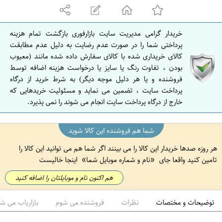
ه
ا
ن
خریدار گرامی مدیریت سایت بازارفوری بازگشت تمام هزینه
ا
پرداختی شما را در صورت عدم رضایت به دلیل عدم مطابقت
ص
کالای خریداری شده با کالای سفارش داده شده مانند (معیوب
بودن ، تفاوت رنگ یا سایز یا درخواست هزینه اضافه توسط
ف
فروشنده و یا هر دلیل موجه دیگر) به شرط خرید از درگاه
ه
پرداخت سایت ، تضمین می نماید و مسئولیت خریدهایی که
ا
خارج از درگاه پرداخت سایت انجام می شوند را نمی پذیرد.
ن
شما هم فروشنده این کالا شوید
هر روزه صدها خریدار این کالا را می بینند اگر شما هم می توانید این کالا را
تامین کنید واقعا جای
نام و شماره موبایل شما
اینجا خالیست
هم اکنون نام و موبایلتان را اضافه کنید
توضیحات و مختصات
نظرات
فروشنده می شوم
بازاریاب می ش