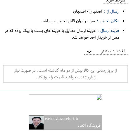
م
شرایط خرید
د
ارسال از :
اصفهان
-
اصفهان
ه
مکان تحویل :
سراسر ایران قابل تحویل می باشد
ف
هزینه ارسال :
هزینه ارسال مطابق با هزینه های پست یا پیک بوده که در
ر
محل از خریدار اخذ خواهد شد.
و
ش
اطلاعات بیشتر
❯
ی
ت
از بروز رسانی این کالا بیش از دو ماه گذشته است. در صورت نیاز
ه
از فروشنده بخواهید قیمت را بروز کند.
ر
ا
ن
ا
ص
etehad.bazarefori.ir
ف
فروشگاه اتحاد