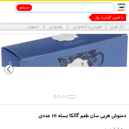
جستجو
با همین گوشیت پول دربیار
بازار فوری
خوردنی و آشامیدنی
نوشیدنی
دمنوش
❯
❯
❯
دمنوش هربی سان طعم گالکا بسته 16 عددی
ع