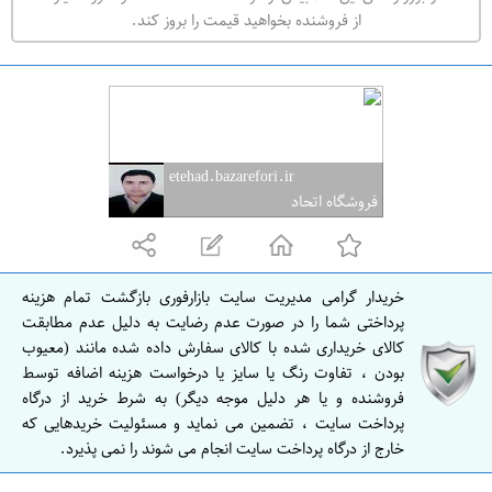
ه
از فروشنده بخواهید قیمت را بروز کند.
ر
ا
ن
ا
ص
etehad.bazarefori.ir
ف
فروشگاه اتحاد
ه
ا
ن
خریدار گرامی مدیریت سایت بازارفوری بازگشت تمام هزینه
ا
پرداختی شما را در صورت عدم رضایت به دلیل عدم مطابقت
ص
کالای خریداری شده با کالای سفارش داده شده مانند (معیوب
بودن ، تفاوت رنگ یا سایز یا درخواست هزینه اضافه توسط
ف
فروشنده و یا هر دلیل موجه دیگر) به شرط خرید از درگاه
ه
پرداخت سایت ، تضمین می نماید و مسئولیت خریدهایی که
ا
خارج از درگاه پرداخت سایت انجام می شوند را نمی پذیرد.
ن