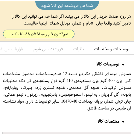
شما هم فروشنده این کالا شوید
هر روزه صدها خریدار این کالا را می بینند اگر شما هم می توانید این کالا را
تامین کنید واقعا جای
نام و شماره موبایل شما
اینجا خالیست
هم اکنون نام و موبایلتان را اضافه کنید
توضیحات و مختصات
نظرات
فروشنده می شوم
بازاریاب می ش
توضیحات کالا
دمنوش میوه ای قاشقی دکتربیز بسته 12 عددیمشخصات محصول مشخصات
کلی وزن 400 گرم وزن بسته‌بندی 410 گرم نوع بسته‌بندی تی بگ محتویات
دمنوش ترکیبات: غنچه گل محمدی، غنچه نسترن زرد، پنیرک، بهارنارنج،
بابونه، گل گاوزبان، به لیمو، اسطوخودوس، بادرنجبویه، زیرفون، لیمو عمانی،
چای ترش شماره پروانه بهداشت 40-10470 سایر توضیحات دارای مواد نشاسته
ای طبیعی در ساخت قاشق
مختصات کالا