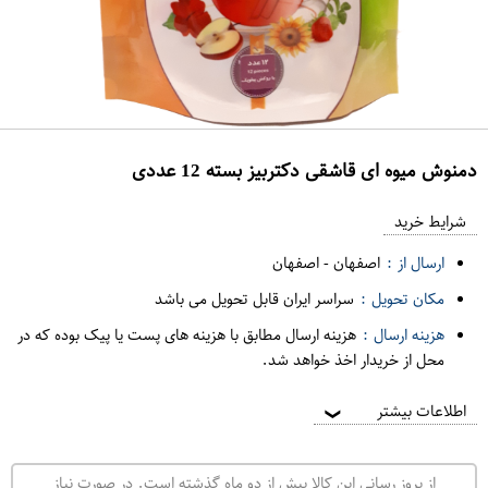
دمنوش میوه ای قاشقی دکتربیز بسته 12 عددی
ع
م
شرایط خرید
د
ارسال از :
اصفهان
-
اصفهان
ه
مکان تحویل :
سراسر ایران قابل تحویل می باشد
ف
هزینه ارسال :
هزینه ارسال مطابق با هزینه های پست یا پیک بوده که در
ر
محل از خریدار اخذ خواهد شد.
و
ش
اطلاعات بیشتر
❯
ی
ت
از بروز رسانی این کالا بیش از دو ماه گذشته است. در صورت نیاز