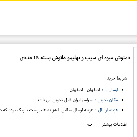
ن 13
ماینوکسیدیل 5%
دمنوش میوه ای سیب و بهلیمو دانوش بسته 15 عددی
ع
م
شرایط خرید
د
ه
ارسال از :
اصفهان
-
اصفهان
ف
مکان تحویل :
سراسر ایران قابل تحویل می باشد
ر
هزینه ارسال :
هزینه ارسال مطابق با هزینه های پست یا پیک بوده که د
و
ش
اطلاعات بیشتر
❯
ی