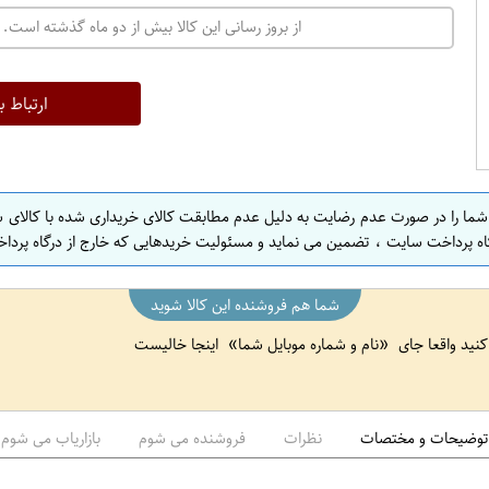
ت
از بروز رسانی این کالا بیش از دو ماه گذشته است. 
ه
ر
ا
ارتباط ب
ن
ا
ص
 شما را در صورت عدم رضایت به دلیل عدم مطابقت کالای خریداری شده با کالای 
ف
اه پرداخت سایت ، تضمین می نماید و مسئولیت خریدهایی که خارج از درگاه پرداخ
ه
ا
شما هم فروشنده این کالا شوید
ن
 کنید واقعا جای
نام و شماره موبایل شما
اینجا خالیست
ا
ص
ف
ه
توضیحات و مختصات
نظرات
فروشنده می شوم
بازاریاب می شوم
ا