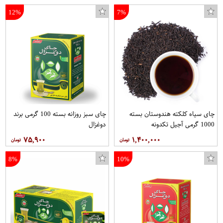
12%
7%
تیغه برف پاک کن مدل Hybrid مناسب برای پراید بسته دو عددی
مایع تمیز کننده شیشه خودرو هیکان مدل Fox حجم 1000 میلی لیتر
چای سیاه کلکته هندوستان بسته
چای سبز روزانه بسته 100 گرمی برند
1000 گرمی آجیل تکدونه
دوغزال
۷۵,۹۰۰
۱,۴۰۰,۰۰۰
8%
10%