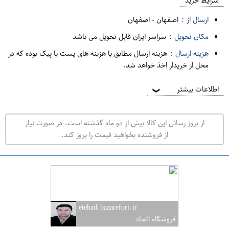
م
شرایط خرید
د
ارسال از :
اصفهان
-
اصفهان
ه
مکان تحویل :
سراسر ایران قابل تحویل می باشد
ف
هزینه ارسال :
هزینه ارسال مطابق با هزینه های پست یا پیک بوده که در
ر
محل از خریدار اخذ خواهد شد.
و
ش
اطلاعات بیشتر
❯
ی
ت
از بروز رسانی این کالا بیش از دو ماه گذشته است. در صورت نیاز
ه
از فروشنده بخواهید قیمت را بروز کند.
ر
ا
ن
ا
ص
etehad.bazarefori.ir
ف
فروشگاه اتحاد