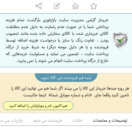
ه
ا
ن
خریدار گرامی مدیریت سایت بازارفوری بازگشت تمام هزینه
ا
پرداختی شما را در صورت عدم رضایت به دلیل عدم مطابقت
ص
کالای خریداری شده با کالای سفارش داده شده مانند (معیوب
بودن ، تفاوت رنگ یا سایز یا درخواست هزینه اضافه توسط
ف
فروشنده و یا هر دلیل موجه دیگر) به شرط خرید از درگاه
ه
پرداخت سایت ، تضمین می نماید و مسئولیت خریدهایی که
ا
خارج از درگاه پرداخت سایت انجام می شوند را نمی پذیرد.
ن
شما هم فروشنده این کالا شوید
هر روزه صدها خریدار این کالا را می بینند اگر شما هم می توانید این کالا را
تامین کنید واقعا جای
نام و شماره موبایل شما
اینجا خالیست
هم اکنون نام و موبایلتان را اضافه کنید
توضیحات و مختصات
نظرات
فروشنده می شوم
بازاریاب می ش