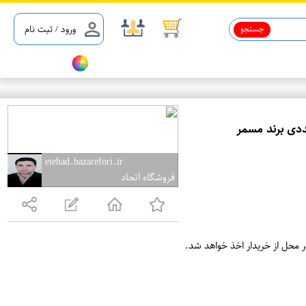
جستجو
ورود / ثبت نام
ع
م
etehad.bazarefori.ir
فروشگاه اتحاد
د
ه
ف
ر
ر محل از خریدار اخذ خواهد شد.
و
ش
ی