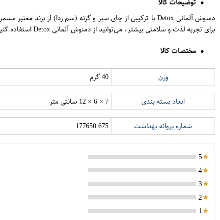
توضیحات کالا
دمنوش آلمانی Detox با ترکیبی از چای سبز و گزنه (سم زدا) از
برای تجربه لذت و سلامتی بیشتر، می‌توانید از دمنوش آلمانی Detox استفاده کنید.
مختصات کالا
وزن
40 گرم
ابعاد بسته بندی
7 × 6 × 12 سانتی متر
شماره پروانه بهداشت
675 177650
5
4
3
2
1