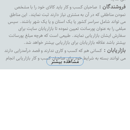
فروشندگان :
صاحبان کسب و کار باید کالای خود را با مشخص
نمودن مناطقی که در آن به مشتری نیاز دارند ثبت نمایند. این مناطق
می تواند شامل سراسر کشور یا یک استان و یا یک شهر باشند. سپس
مبلغی را به عنوان پورسانت تعیین نموده تا بازاریابان سایت برای
سفارش ایشان بازاریابی نمایند. طبیعی است که هرچه مبلغ پورسانت
بیشتر باشد علاقه بازاریابان برای بازاریابی بیشتر خواهد شد.
بازاریابان :
کسانی هم که کسب و کاری ندارند و قصد درآمدزایی دارند
می توانند بسته به شرایط خود برای صاحبان کسب و کار بازاریابی انجام
مشاهده بیشتر
داده و پورسانت خود را دریافت نمایند. بازارفوری هیچ محدودیتی در
پرداخت پورسانت به بازاریابان نداشته و به محض درخواست ،
پورسانت بازاریابان را با هر مبلغی که باشد پرداخت خواهد کرد
آدرس دفتر مرکزی :
اصفهان خیابان پروین خیابان شهید رضاییان
نبش کوچه شماره 1 ساختمان ثامن واحد 8
تلفن دفتر مرکزی :
5574145-0313
ایمیل سازمانی :
support@bazarefori.ir
ساعات کاری :
همه روزه بجز روزهای تعطیل 8 صبح تا 2 بعدازظهر