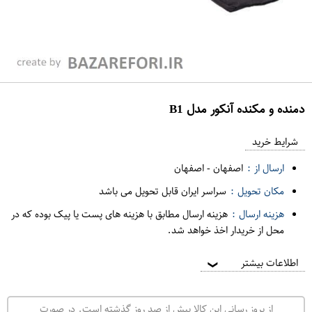
دمنده و مکنده آنکور مدل B1
ع
م
شرایط خرید
د
ارسال از :
اصفهان
-
اصفهان
ه
مکان تحویل :
سراسر ایران قابل تحویل می باشد
ف
هزینه ارسال :
هزینه ارسال مطابق با هزینه های پست یا پیک بوده که در
ر
محل از خریدار اخذ خواهد شد.
و
ش
اطلاعات بیشتر
❯
ی
ت
از بروز رسانی این کالا بیش از صد روز گذشته است. در صورت