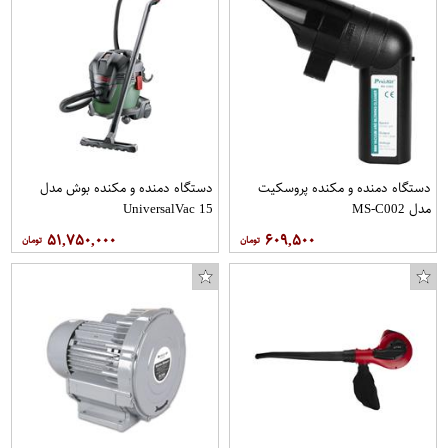
شال زنانه کد Tp_6420_38
در منبع انبساط بی کی اس کو. کد 81115004 مناسب برای پراید
دستگاه دمنده و مکنده پروسکیت
دستگاه دمنده و مکنده بوش مدل
مدل MS-C002
UniversalVac 15
۵۱,۷۵۰,۰۰۰
۶۰۹,۵۰۰