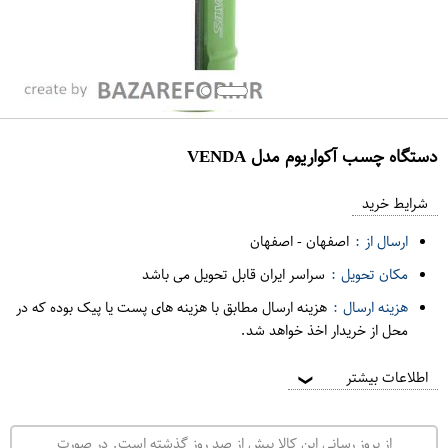
دستگاه چسب آکواریوم مدل VENDA
ع
م
شرایط خرید
د
ارسال از :
اصفهان
-
اصفهان
ه
مکان تحویل :
سراسر ایران قابل تحویل می باشد
ف
هزینه ارسال :
هزینه ارسال مطابق با هزینه های پست یا پیک بوده که در
ر
محل از خریدار اخذ خواهد شد.
و
ش
اطلاعات بیشتر
❯
ی
ت
از بروز رسانی این کالا بیش از صد روز گذشته است. در صورت