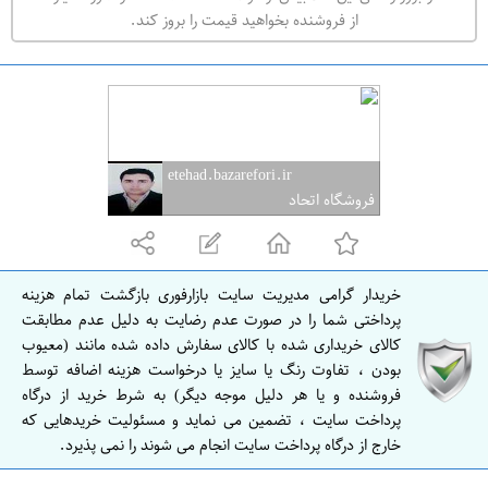
ه
از فروشنده بخواهید قیمت را بروز کند.
ر
ا
ن
ا
ص
etehad.bazarefori.ir
ف
فروشگاه اتحاد
ه
ا
ن
خریدار گرامی مدیریت سایت بازارفوری بازگشت تمام هزینه
ا
پرداختی شما را در صورت عدم رضایت به دلیل عدم مطابقت
ص
کالای خریداری شده با کالای سفارش داده شده مانند (معیوب
بودن ، تفاوت رنگ یا سایز یا درخواست هزینه اضافه توسط
ف
فروشنده و یا هر دلیل موجه دیگر) به شرط خرید از درگاه
ه
پرداخت سایت ، تضمین می نماید و مسئولیت خریدهایی که
ا
خارج از درگاه پرداخت سایت انجام می شوند را نمی پذیرد.
ن