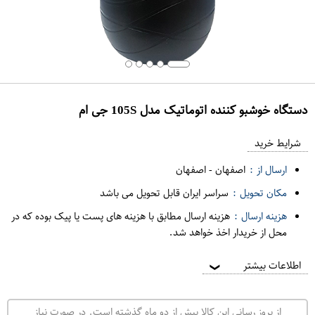
دستگاه خوشبو کننده اتوماتیک مدل 105S جی ام
ع
م
شرایط خرید
د
ارسال از :
اصفهان
-
اصفهان
ه
مکان تحویل :
سراسر ایران قابل تحویل می باشد
ف
هزینه ارسال :
هزینه ارسال مطابق با هزینه های پست یا پیک بوده که در
ر
محل از خریدار اخذ خواهد شد.
و
ش
اطلاعات بیشتر
❯
ی
ت
از بروز رسانی این کالا بیش از دو ماه گذشته است. در صورت نیاز