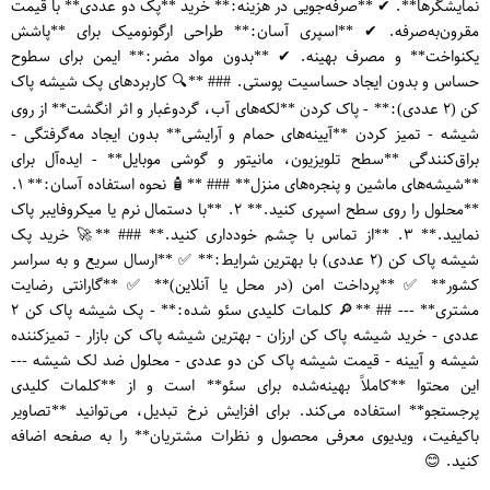
نمایشگرها**. ✔ **صرفه‌جویی در هزینه:** خرید **پک دو عددی** با قیمت
مقرون‌به‌صرفه. ✔ **اسپری آسان:** طراحی ارگونومیک برای **پاشش
یکنواخت** و مصرف بهینه. ✔ **بدون مواد مضر:** ایمن برای سطوح
حساس و بدون ایجاد حساسیت پوستی. ### **🔍 کاربردهای پک شیشه پاک
کن (۲ عددی):** - پاک کردن **لکه‌های آب، گردوغبار و اثر انگشت** از روی
شیشه - تمیز کردن **آیینه‌های حمام و آرایشی** بدون ایجاد مه‌گرفتگی -
براق‌کنندگی **سطح تلویزیون، مانیتور و گوشی موبایل** - ایده‌آل برای
**شیشه‌های ماشین و پنجره‌های منزل** ### **🧴 نحوه استفاده آسان:** ۱.
**محلول را روی سطح اسپری کنید.** ۲. **با دستمال نرم یا میکروفایبر پاک
نمایید.** ۳. **از تماس با چشم خودداری کنید.** ### **🚀 خرید پک
شیشه پاک کن (۲ عددی) با بهترین شرایط:** ✅ **ارسال سریع و به سراسر
کشور** ✅ **پرداخت امن (در محل یا آنلاین)** ✅ **گارانتی رضایت
مشتری** --- ## **🔎 کلمات کلیدی سئو شده:** - پک شیشه پاک کن ۲
عددی - خرید شیشه پاک کن ارزان - بهترین شیشه پاک کن بازار - تمیزکننده
شیشه و آیینه - قیمت شیشه پاک کن دو عددی - محلول ضد لک شیشه ---
این محتوا **کاملاً بهینه‌شده برای سئو** است و از **کلمات کلیدی
پرجستجو** استفاده می‌کند. برای افزایش نرخ تبدیل، می‌توانید **تصاویر
باکیفیت، ویدیوی معرفی محصول و نظرات مشتریان** را به صفحه اضافه
کنید. 😊