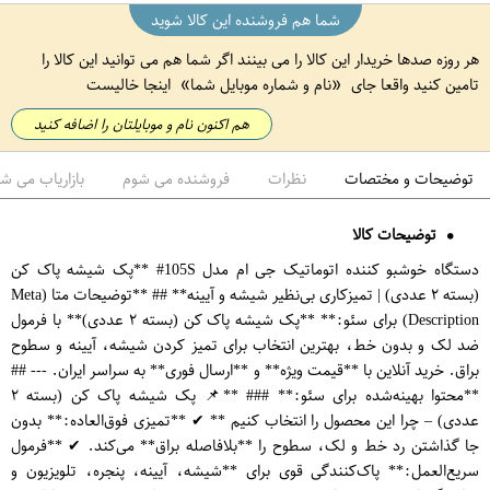
شما هم فروشنده این کالا شوید
هر روزه صدها خریدار این کالا را می بینند اگر شما هم می توانید این کالا را
تامین کنید واقعا جای
نام و شماره موبایل شما
اینجا خالیست
هم اکنون نام و موبایلتان را اضافه کنید
توضیحات و مختصات
نظرات
فروشنده می شوم
بازاریاب می ش
توضیحات کالا
دستگاه خوشبو کننده اتوماتیک جی ام مدل 105S# **پک شیشه پاک کن
(بسته ۲ عددی) | تمیزکاری بی‌نظیر شیشه و آیینه** ## **توضیحات متا (Meta
Description) برای سئو:** **پک شیشه پاک کن (بسته ۲ عددی)** با فرمول
ضد لک و بدون خط، بهترین انتخاب برای تمیز کردن شیشه، آیینه و سطوح
براق. خرید آنلاین با **قیمت ویژه** و **ارسال فوری** به سراسر ایران. --- ##
**محتوا بهینه‌شده برای سئو:** ### **📌 پک شیشه پاک کن (بسته ۲
عددی) – چرا این محصول را انتخاب کنیم ** ✔ **تمیزی فوق‌العاده:** بدون
جا گذاشتن رد خط و لک، سطوح را **بلافاصله براق** می‌کند. ✔ **فرمول
سریع‌العمل:** پاک‌کنندگی قوی برای **شیشه، آیینه، پنجره، تلویزیون و