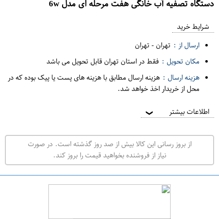
دستگاه تصفیه آب خانگی هفت مرحله ای مدل 6w
ع
م
شرایط خرید
د
ارسال از :
تهران
-
تهران
ه
مکان تحویل :
فقط در استان تهران قابل تحویل می باشد
ف
هزینه ارسال :
هزینه ارسال مطابق با هزینه های پست یا پیک بوده که در
ر
محل از خریدار اخذ خواهد شد.
و
ش
اطلاعات بیشتر
❯
ی
ت
از بروز رسانی این کالا بیش از صد روز گذشته است. در صورت
ه
نیاز از فروشنده بخواهید قیمت را بروز کند.
ر
ا
ن
ت
ه