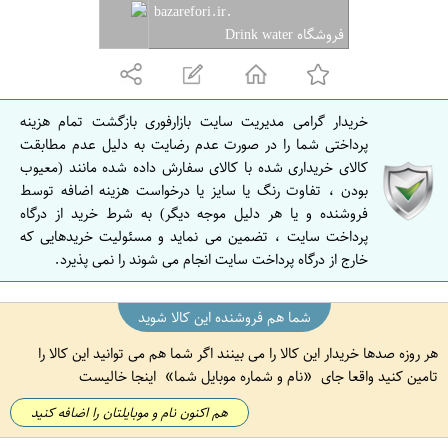
.bazarefori.ir
ر
فروشگاه Drink water
ا
ن
ت
خریدار گرامی مدیریت سایت بازارفوری بازگشت تمام هزینه
ه
پرداختی شما را در صورت عدم رضایت به دلیل عدم مطابقت
ر
کالای خریداری شده با کالای سفارش داده شده مانند (معیوب
بودن ، تفاوت رنگ یا سایز یا درخواست هزینه اضافه توسط
ا
فروشنده و یا هر دلیل موجه دیگر) به شرط خرید از درگاه
ن
پرداخت سایت ، تضمین می نماید و مسئولیت خریدهایی که
خارج از درگاه پرداخت سایت انجام می شوند را نمی پذیرد.
شما هم فروشنده این کالا شوید
هر روزه صدها خریدار این کالا را می بینند اگر شما هم می توانید این کالا را
تامین کنید واقعا جای
نام و شماره موبایل شما
اینجا خالیست
هم اکنون نام و موبایلتان را اضافه کنید