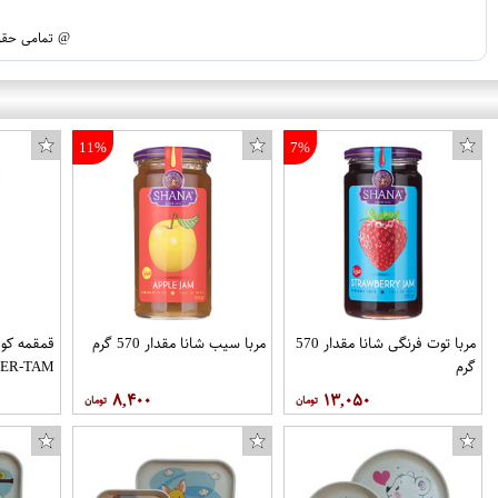
@ تمامی حقوق
11%
7%
مربا توت فرنگی شانا مقدار 570
مربا سیب شانا مقدار 570 گرم
قمقمه کود
گرم
0.4 لیتر
۸,۴۰۰
۱۳,۰۵۰