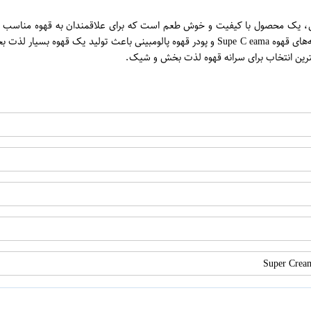
ه همراه پودر قهوه پالومبینی، یک محصول با کیفیت و خوش طعم است که برای علاقمندان به ق
تهیه یک فنجان قهوه خوشمزه و ارامش بخش می‌شود. ترکیب منحصر به فرد دانه‌های قهوه upe C eama
بهترین انتخاب برای سرانه قهوه لذت بخش و شیک.
اپراتور 1 :
اپراتور 2 :