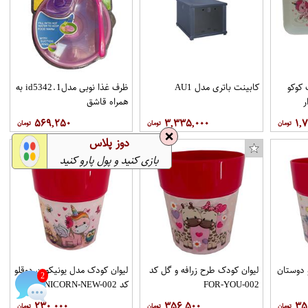
ساک ورزشی مدل 4533
کرم اکسیدان جینو کد 1 شش درصدی حجم 1000 میلی لیتر
ودک کوکو
کابینت باتری مدل AU1
ظرف غذا نوبی مدلid5342.1 به
ر
همراه قاشق
۵۶۹,۲۵۰
۳,۳۳۵,۰۰۰
۱,
❌
دوز پلاس
بازی کنید و پول پارو کنید
 دوستان
لیوان کودک طرح زرافه و گل کد
لیوان کودک مدل یونیکورن دوقلو
2
FOR-YOU-002
کد UNICORN-NEW-002
۲۳۰,۰۰۰
۳۵۶,۵۰۰
۳۵