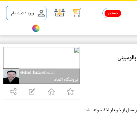
جستجو
ورود / ثبت نام
ع
م
etehad.bazarefori.ir
فروشگاه اتحاد
د
ه
ف
ر
ر محل از خریدار اخذ خواهد شد.
و
ش
ی