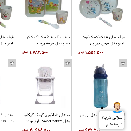
ظرف غذای 4 تکه کودک کوکو
ظرف غذای 4 تکه کودک کوکو
بامبو مدل خرس مهربون
بامبو مدل جوجه وروباه
بامبو مد
۱,۷۸۲,۵۰۰
۱,۵۵۲,۵۰۰
❌
قمقمه کودک کملا مدل نی دار
صندلی غذاخوری کودک کیکابو
صندلی غذ
سوالی دارید؟
گنجایش 0.3 لیتر
مدل Sweet nature طرح پرنده
مدل sweet Nature آهو
در خدمتم
۲۰,۶۸۸,۵۰۰
۶۳۲,۵۰۰