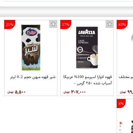
21%
17%
43%
نی فوری 6 طعم مختلف
قهوه لاوازا اسپرسو 100% عربیکا
شیر قهوه میهن حجم 0.2 لیتر
آسیاب شده ۲۵۰ گرمی –
LAVAZZA
۵,۵۰۰
۳۰۷,۰۰۰
۹۹
4%