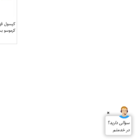
کپسول قهو
کرموسو بسته 10
❌
سوالی دارید؟
در خدمتم