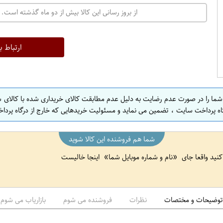
ت
از بروز رسانی این کالا بیش از دو ماه گذشته است. 
ه
ر
ا
ارتباط ب
ن
ا
ص
 شما را در صورت عدم رضایت به دلیل عدم مطابقت کالای خریداری شده با کالای 
ف
اه پرداخت سایت ، تضمین می نماید و مسئولیت خریدهایی که خارج از درگاه پرداخ
ه
ا
شما هم فروشنده این کالا شوید
ن
 کنید واقعا جای
نام و شماره موبایل شما
اینجا خالیست
ا
ص
ف
ه
توضیحات و مختصات
نظرات
فروشنده می شوم
بازاریاب می شوم
ا