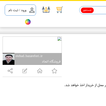
جستجو
ورود / ثبت نام
یل 5%
etehad.bazarefori.ir
فروشگاه اتحاد
ر محل از خریدار اخذ خواهد شد.