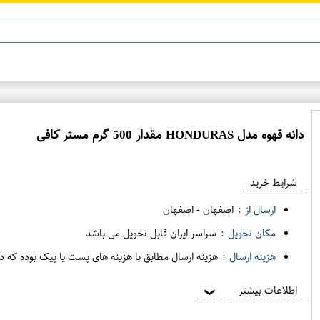
ن 13
ماینوکسید
دانه قهوه مدل HONDURAS مقدار 500 گرم مستر کافی
ع
م
شرایط خرید
د
ه
ارسال از :
اصفهان
-
اصفهان
ف
مکان تحویل :
سراسر ایران قابل تحویل می باشد
ر
هزینه ارسال :
هزینه ارسال مطابق با هزینه های پست یا پیک بوده که د
و
ش
اطلاعات بیشتر
❯
ی