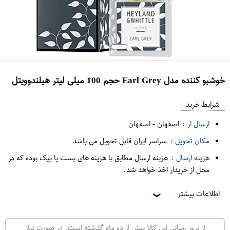
خوشبو کننده مدل Earl Grey حجم 100 میلی لیتر هیلندوویتل
ع
م
شرایط خرید
د
ارسال از :
اصفهان
-
اصفهان
ه
مکان تحویل :
سراسر ایران قابل تحویل می باشد
ف
هزینه ارسال :
هزینه ارسال مطابق با هزینه های پست یا پیک بوده که در
ر
محل از خریدار اخذ خواهد شد.
و
ش
اطلاعات بیشتر
❯
ی
ت
از بروز رسانی این کالا بیش از دو ماه گذشته است. در صورت نیاز