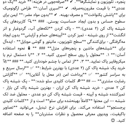
پنجره، تلویزیون و نمایشگرها**. ✔ **صرفه‌جویی در هزینه:** خرید **پک دو
عددی** با قیمت مقرون‌به‌صرفه. ✔ **اسپری آسان:** طراحی ارگونومیک
برای **پاشش یکنواخت** و مصرف بهینه. ✔ **بدون مواد مضر:** ایمن برای
سطوح حساس و بدون ایجاد حساسیت پوستی. ### **🔍 کاربردهای پک
شیشه پاک کن (۲ عددی):** - پاک کردن **لکه‌های آب، گردوغبار و اثر
انگشت** از روی شیشه - تمیز کردن **آیینه‌های حمام و آرایشی** بدون ایجاد
مه‌گرفتگی - براق‌کنندگی **سطح تلویزیون، مانیتور و گوشی موبایل** - ایده‌آل
برای **شیشه‌های ماشین و پنجره‌های منزل** ### **🧴 نحوه استفاده
آسان:** ۱. **محلول را روی سطح اسپری کنید.** ۲. **با دستمال نرم یا
میکروفایبر پاک نمایید.** ۳. **از تماس با چشم خودداری کنید.** ### **🚀
خرید پک شیشه پاک کن (۲ عددی) با بهترین شرایط:** ✅ **ارسال سریع و
به سراسر کشور** ✅ **پرداخت امن (در محل یا آنلاین)** ✅ **گارانتی
رضایت مشتری** --- ## **🔎 کلمات کلیدی سئو شده:** - پک شیشه پاک
کن ۲ عددی - خرید شیشه پاک کن ارزان - بهترین شیشه پاک کن بازار -
تمیزکننده شیشه و آیینه - قیمت شیشه پاک کن دو عددی - محلول ضد لک
شیشه --- این محتوا **کاملاً بهینه‌شده برای سئو** است و از **کلمات کلیدی
پرجستجو** استفاده می‌کند. برای افزایش نرخ تبدیل، می‌توانید **تصاویر
باکیفیت، ویدیوی معرفی محصول و نظرات مشتریان** را به صفحه اضافه
کنید. 😊