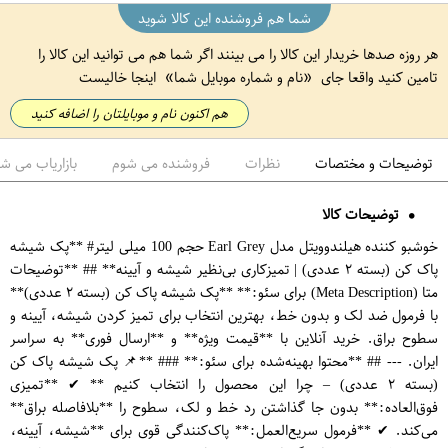
شما هم فروشنده این کالا شوید
هر روزه صدها خریدار این کالا را می بینند اگر شما هم می توانید این کالا را
تامین کنید واقعا جای
نام و شماره موبایل شما
اینجا خالیست
هم اکنون نام و موبایلتان را اضافه کنید
توضیحات و مختصات
نظرات
فروشنده می شوم
بازاریاب می ش
توضیحات کالا
خوشبو کننده هیلندوویتل مدل Earl Grey حجم 100 میلی لیتر# **پک شیشه
پاک کن (بسته ۲ عددی) | تمیزکاری بی‌نظیر شیشه و آیینه** ## **توضیحات
متا (Meta Description) برای سئو:** **پک شیشه پاک کن (بسته ۲ عددی)**
با فرمول ضد لک و بدون خط، بهترین انتخاب برای تمیز کردن شیشه، آیینه و
سطوح براق. خرید آنلاین با **قیمت ویژه** و **ارسال فوری** به سراسر
ایران. --- ## **محتوا بهینه‌شده برای سئو:** ### **📌 پک شیشه پاک کن
(بسته ۲ عددی) – چرا این محصول را انتخاب کنیم ** ✔ **تمیزی
فوق‌العاده:** بدون جا گذاشتن رد خط و لک، سطوح را **بلافاصله براق**
می‌کند. ✔ **فرمول سریع‌العمل:** پاک‌کنندگی قوی برای **شیشه، آیینه،