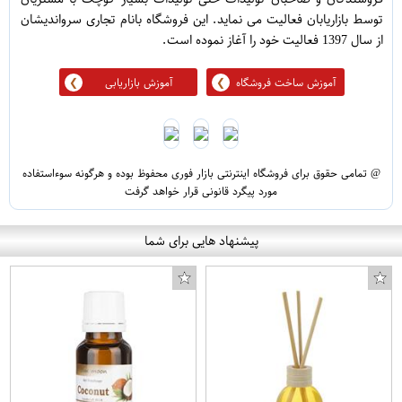
توسط بازاریابان فعالیت می نماید. این فروشگاه بانام تجاری سرواندیشان
از سال 1397 فعالیت خود را آغاز نموده است.
آموزش ساخت فروشگاه
آموزش بازاریابی
@ تمامی حقوق برای فروشگاه اینترنتی بازار فوری محفوظ بوده و هرگونه سوءاستفاده
مورد پیگرد قانونی قرار خواهد گرفت
پیشنهاد هایی برای شما
باتری موبایل مدل BA700 ظرفیت 1500میلی آمپر ساعت مناسب برای گوشی موبایل سونی Xperia tipo
باتری موبایل دجی مدل DJ-IPH6S ظرفیت 1715 میلی آمپر ساعت مناسب برای گوشی موبایل اپل Iphone 6S
کاور کوسن طرح گوزن مدل CO-27-02