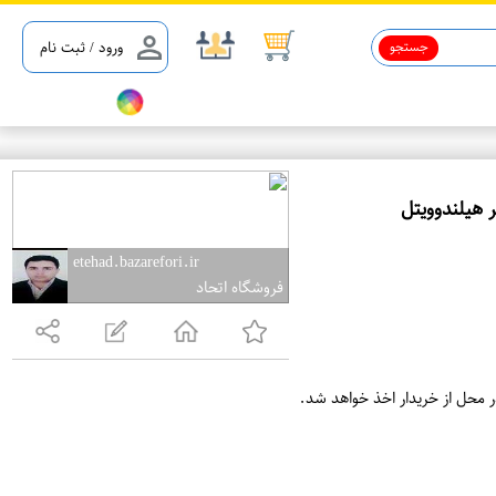
جستجو
ورود / ثبت نام
ع
م
etehad.bazarefori.ir
فروشگاه اتحاد
د
ه
ف
ر
ر محل از خریدار اخذ خواهد شد.
و
ش
ی