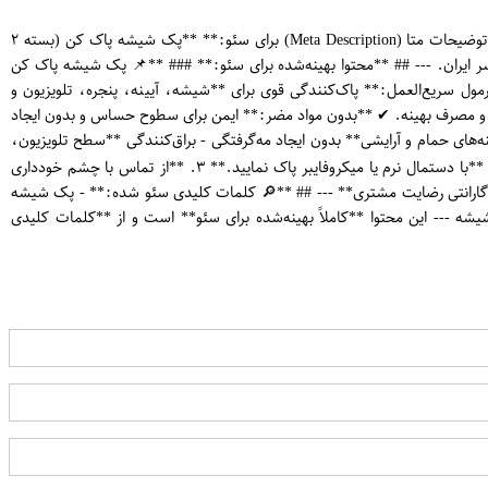
ن
خوشبو کننده هیلندوویتل مدل Gold Wild Lemongrass حجم 200 میلی لیتر# **پک شیشه پاک کن (بسته ۲ عددی) | تمیزکاری بی‌نظیر شیشه و آیینه** ## **توضیحات متا (Meta Description) برای سئو:** **پک شیشه پاک کن (بسته ۲
ر ایران. --- ## **محتوا بهینه‌شده برای سئو:** ### **📌 پک شیشه پاک کن
رمول سریع‌العمل:** پاک‌کنندگی قوی برای **شیشه، آیینه، پنجره، تلویزیون و
و مصرف بهینه. ✔ **بدون مواد مضر:** ایمن برای سطوح حساس و بدون ایجاد
شه - تمیز کردن **آیینه‌های حمام و آرایشی** بدون ایجاد مه‌گرفتگی - براق‌کنندگی **سطح تلویزیون،
مانیتور و گوشی موبایل** - ایده‌آل برای **شیشه‌های ماشین و پنجره‌های منزل** ### **🧴 نحوه استفاده آسان:** ۱. **محلول را روی سطح اسپری کنید.** ۲. **با دستمال نرم یا میکروفایبر پاک نمایید.** ۳. **از تماس با چشم خودداری
 یا آنلاین)** ✅ **گارانتی رضایت مشتری** --- ## **🔎 کلمات کلیدی سئو شده:** - پک شیشه
یشه --- این محتوا **کاملاً بهینه‌شده برای سئو** است و از **کلمات کلیدی