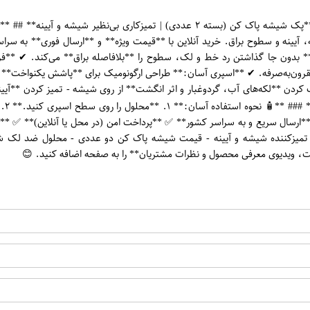
یینه و سطوح براق. خرید آنلاین با **قیمت ویژه** و **ارسال فوری** به سراس
اده:** بدون جا گذاشتن رد خط و لک، سطوح را **بلافاصله براق** می‌کند. ✔ **ف
قرون‌به‌صرفه. ✔ **اسپری آسان:** طراحی ارگونومیک برای **پاشش یکنواخت** 
 کاربردهای پک شیشه پاک کن (۲ عددی):** - پاک کردن **لکه‌های آب، گردوغبار و اثر انگشت** از روی شی
ن (۲ عددی) با بهترین شرایط:** ✅ **ارسال سریع و به سراسر کشور** ✅ **پرداخت امن (در محل
زار - تمیزکننده شیشه و آیینه - قیمت شیشه پاک کن دو عددی - محلول ضد لک ش
فیت، ویدیوی معرفی محصول و نظرات مشتریان** را به صفحه اضافه کنید. 😊
اپراتور 1 :
اپراتور 2 :