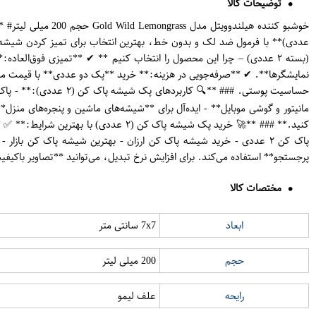
توضیحات کالا
عددی)** با فرمول ضد لک و بدون خط، بهترین انتخاب برای تمیز کردن شیشه، آ
(بسته ۲ عددی) – چرا این محصول را انتخاب کنیم ** ✔ **تمیزی فوق‌الع
نمایشگرها**. ✔ **صرفه‌جویی در هزینه:** خرید **پک دو عددی** با قیمت م
حساسیت پوستی. ### **
کنید.** ### **🚀 خرید پک شیشه پاک ک
پاک کن ۲ عددی - خرید شیشه پاک کن ارزان - بهترین شیشه پاک کن با
پرجستجو** استفاده می‌کند. برای افزایش نرخ تبدیل، می‌توانید **تصاویر باکی
مختصات کالا
ابعاد
7x7 سانتی متر
حجم
200 میلی لیتر
رایحه
علف لیمو