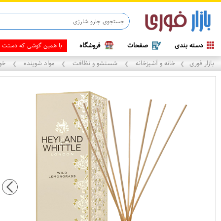
قاب آیفون 13
دسته بندی
صفحات
فروشگاه
با همین گوشی که دستت ه
بازار فوری
خانه و آشپزخانه
شستشو و نظافت
مواد شوینده
خوش
❯
❯
❯
❯