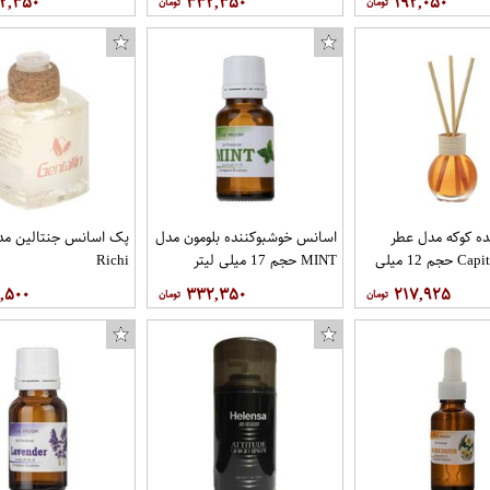
۲,۳۵۰
۳۳۲,۳۵۰
۱۹۲,۰۵۰
ه کوکه مدل عطر
اسانس خوشبوکننده بلومون مدل
Capitan Black حجم 12 میلی
MINT حجم 17 میلی لیتر
Richi
۰,۵۰۰
۳۳۲,۳۵۰
۲۱۷,۹۲۵
اسباب ب