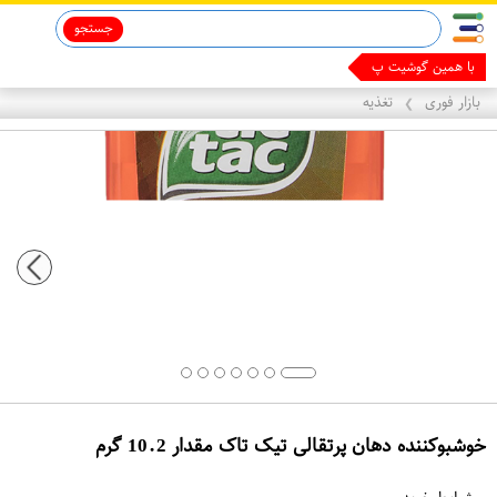
جستجو
قاب آیفون 13
ماینوکسیدیل 5%
با همین گوشیت پول در
بازار فوری
تغذیه
❯
خوشبوکننده دهان پرتقالی تیک تاک مقدار 10.2 گرم
ع