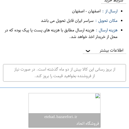
م
شرایط خرید
د
ارسال از :
اصفهان
-
اصفهان
ه
مکان تحویل :
سراسر ایران قابل تحویل می باشد
ف
هزینه ارسال :
هزینه ارسال مطابق با هزینه های پست یا پیک بوده که در
ر
محل از خریدار اخذ خواهد شد.
و
ش
اطلاعات بیشتر
❯
ی
ت
از بروز رسانی این کالا بیش از دو ماه گذشته است. در صورت نیاز
ه
از فروشنده بخواهید قیمت را بروز کند.
ر
ا
ن
ا
ص
etehad.bazarefori.ir
ف
فروشگاه اتحاد