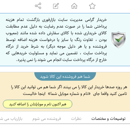
ه
ا
ن
خریدار گرامی مدیریت سایت بازارفوری بازگشت تمام هزینه
ا
پرداختی شما را در صورت عدم رضایت به دلیل عدم مطابقت
ص
کالای خریداری شده با کالای سفارش داده شده مانند (معیوب
بودن ، تفاوت رنگ یا سایز یا درخواست هزینه اضافه توسط
ف
فروشنده و یا هر دلیل موجه دیگر) به شرط خرید از درگاه
ه
پرداخت سایت ، تضمین می نماید و مسئولیت خریدهایی که
ا
خارج از درگاه پرداخت سایت انجام می شوند را نمی پذیرد.
ن
شما هم فروشنده این کالا شوید
هر روزه صدها خریدار این کالا را می بینند اگر شما هم می توانید این کالا را
تامین کنید واقعا جای
نام و شماره موبایل شما
اینجا خالیست
هم اکنون نام و موبایلتان را اضافه کنید
توضیحات و مختصات
نظرات
فروشنده می شوم
بازاریاب می ش