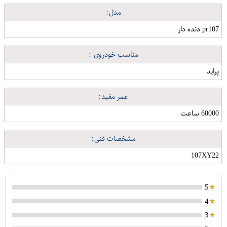
مدل:
pr107 دنده دار
مناسب خودروی :
پراید
عمر مفید:
60000 ساعت
مشخصات فنی:
107XY22
5
4
3