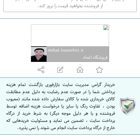
ه
از فروشنده بخواهید قیمت را بروز کند.
ر
ا
ن
ا
ص
etehad.bazarefori.ir
ف
فروشگاه اتحاد
ه
ا
ن
خریدار گرامی مدیریت سایت بازارفوری بازگشت تمام هزینه
ا
پرداختی شما را در صورت عدم رضایت به دلیل عدم مطابقت
ص
کالای خریداری شده با کالای سفارش داده شده مانند (معیوب
بودن ، تفاوت رنگ یا سایز یا درخواست هزینه اضافه توسط
ف
فروشنده و یا هر دلیل موجه دیگر) به شرط خرید از درگاه
ه
پرداخت سایت ، تضمین می نماید و مسئولیت خریدهایی که
ا
خارج از درگاه پرداخت سایت انجام می شوند را نمی پذیرد.
ن