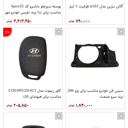
گالن بنزین مدل k103 ظرفیت 5 لیتر
پوسته سپرجلو دناسرو کد Sarve55
مناسب برای دنا برند نفیس خودرو مهر
۳,۶۱۳,۴۵۰
۷۹۰,۰۰۰
پوچ گربه رویال کنین مدل URINARY وزن 85 گرم بسته 12 عددی
فنجان رویال لیردام مدل روباست کد 927450 بسته 2 عددی
نظم دهنده قاشق و چنگال کد SPM 90
5%
سینی فن خودرو مناسب برای پژو 206
کاور ریموت مدل COV-HYU20-013
برند سرو صنعت
مناسب برای هیوندای i20
۲۰۵,۸۵۰
۱,۸۴۰,۰۰۰