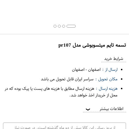
تسمه تایم میتسوبوشی مدل pr107
ع
م
شرایط خرید
د
ارسال از :
اصفهان
-
اصفهان
ه
مکان تحویل :
سراسر ایران قابل تحویل می باشد
ف
هزینه ارسال :
هزینه ارسال مطابق با هزینه های پست یا پیک بوده که در
ر
محل از خریدار اخذ خواهد شد.
و
ش
اطلاعات بیشتر
❯
ی
ت
از بروز رسانی این کالا بیش از دو ماه گذشته است. در صورت نیاز