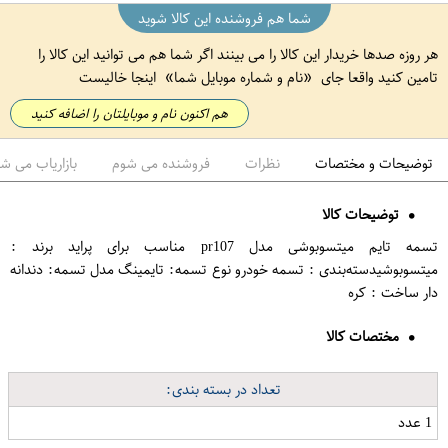
شما هم فروشنده این کالا شوید
هر روزه صدها خریدار این کالا را می بینند اگر شما هم می توانید این کالا را
تامین کنید واقعا جای
نام و شماره موبایل شما
اینجا خالیست
هم اکنون نام و موبایلتان را اضافه کنید
توضیحات و مختصات
نظرات
فروشنده می شوم
بازاریاب می ش
توضیحات کالا
تسمه تایم میتسوبوشی مدل pr107 مناسب برای پراید برند :
میتسوبوشیدسته‌بندی : تسمه خودرو نوع تسمه: تایمینگ مدل تسمه: دندانه
دار ساخت : کره
مختصات کالا
تعداد در بسته بندی:
1 عدد