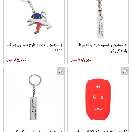
جاسوئیچی خودرو طرح با احتیاط
جاسوئیچی خودرو طرح شیر وپرچم کد
رانندگی کن
6603
۸۵,۰۰۰
۲۸۷,۵۰۰
کاور سوئیچ خودرو کد op305 مناسب
جاسوييچى با احتياط رانندگى کن