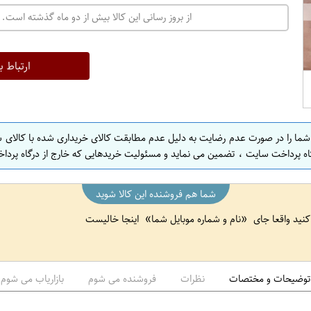
ت
از بروز رسانی این کالا بیش از دو ماه گذشته است. 
ه
ر
ا
ارتباط ب
ن
ا
ص
 شما را در صورت عدم رضایت به دلیل عدم مطابقت کالای خریداری شده با کالای 
ف
اه پرداخت سایت ، تضمین می نماید و مسئولیت خریدهایی که خارج از درگاه پرداخ
ه
ا
شما هم فروشنده این کالا شوید
ن
 کنید واقعا جای
نام و شماره موبایل شما
اینجا خالیست
ا
ص
ف
ه
توضیحات و مختصات
نظرات
فروشنده می شوم
بازاریاب می شوم
ا