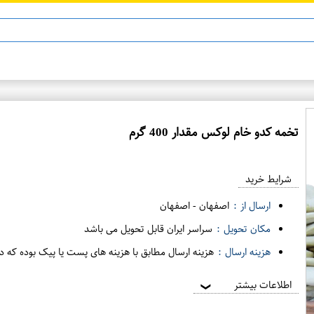
ماینوکسیدیل 5%
تخمه کدو خام لوکس مقدار 400 گرم
ع
م
شرایط خرید
د
ه
ارسال از :
اصفهان
-
اصفهان
ف
مکان تحویل :
سراسر ایران قابل تحویل می باشد
ر
هزینه ارسال :
هزینه ارسال مطابق با هزینه های پست یا پیک بوده که د
و
ش
اطلاعات بیشتر
❯
ی