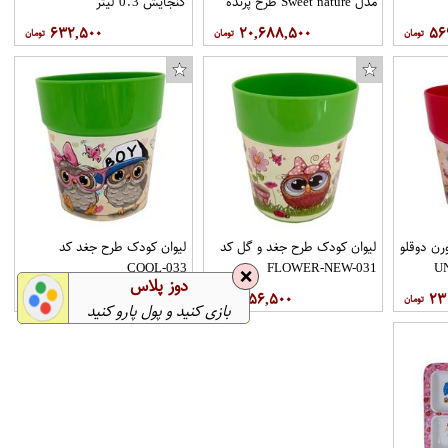
مدل Sweet nature طرح پرنده
گنجایش 0.3 لیتر
۶۳۲,۵۰۰
۲۰,۶۸۸,۵۰۰
۵۶
دفتر 100 برگ سمند کد SA586
دماسنج محیطی و رطوبت سنج بازار فوریتال کی ایی مدل KT-905
رن دوقلو
لیوان کودک طرح جغد و گل کد
لیوان کودک طرح جغد کد
COOL-033
FLOWER-NEW-031
❌
دوز پلاس
۳۵۶,۵۰۰
۳۵۶,۵۰۰
۲۳
بازی کنید و پول پارو کنید