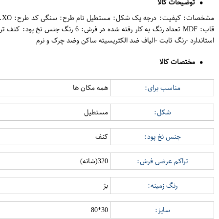
توضیحات کالا
استاندارد -رنگ ثابت -الیاف ضد الکتریسیته ساکن وضد چرک و نرم
مختصات کالا
مناسب برای:
همه مکان ها
شکل:
مستطیل
جنس نخ پود:
کنف
تراکم عرضی فرش:
320(شانه)
رنگ زمینه:
بژ
سایز:
30*80