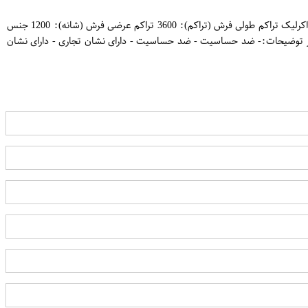
مشخصات: کیفیت: درجه یک شکل: مستطیل نام طرح: سنگی کد طرح: C036.XO رنگ زمینه: بژ رنگ حاشیه: گردوئی جنس نخ پود: نخ پنبه جنس نخ خاب: اکرلیک تراکم طولی فرش (تراکم): 3600 تراکم عرضی فرش (شانه): 1200 جنس
153 جنس نخ تار: پلی‌استر و پنبه قابل شست‌وشو: دارد سایر توضیحات:- ضد حساسیت - ضد حساسیت - دارای نشان تجاری - دارای نشان