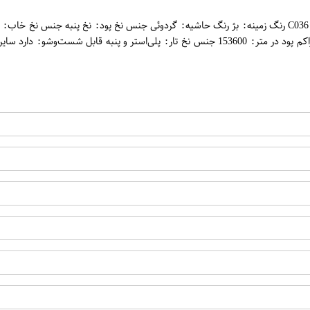
ن
قاب: MDF تعداد رنگ به کار رفته شده در فرش: 6 رنگ جنس نخ پود: کنف تراکم پود در متر: 600
اپراتور 2 :