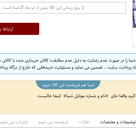
ت
از بروز رسانی این کالا بیش از دو ماه گذشته است. 
ه
ر
ا
ارتباط ب
ن
ا
ص
 شما را در صورت عدم رضایت به دلیل عدم مطابقت کالای خریداری شده با کالای 
ف
اه پرداخت سایت ، تضمین می نماید و مسئولیت خریدهایی که خارج از درگاه پرداخ
ه
ا
شما هم فروشنده این کالا شوید
ن
 کنید واقعا جای
نام و شماره موبایل شما
اینجا خالیست
ا
ص
ف
ه
توضیحات و مختصات
نظرات
فروشنده می شوم
بازاریاب می شوم
ا