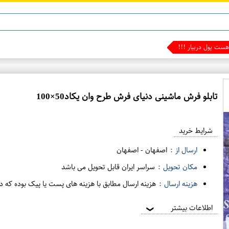
تابلو فرش ماشینی دنیای فرش طرح وان یکاد50×100
ع
م
شرایط خرید
د
ه
ارسال از :
اصفهان
-
اصفهان
ف
مکان تحویل :
سراسر ایران قابل تحویل می باشد
ر
هزینه ارسال :
هزینه ارسال مطابق با هزینه های پست یا پیک بوده که د
و
ش
اطلاعات بیشتر
❯
ی