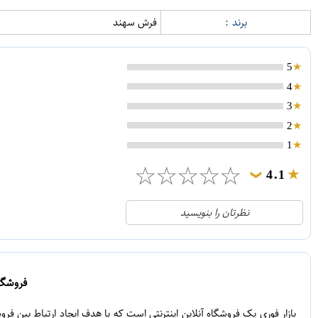
برند :
فرش سهند
5
4
3
2
1
☆
☆
☆
☆
☆
4.1
❯
21
5
نظرتان را بنویسید
2
4
1
3
0
2
فروشگاه
5
1
بازار فوری یک فروشگاه آنلاین اینترنتی است که با هدف ایجاد ارتباط بین ف