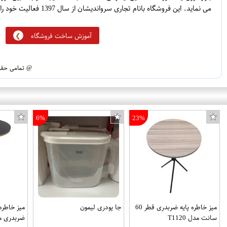
می نماید. این فروشگاه بانام تجاری سرواندیشان از سال 1397 فعالیت خود را آغاز نموده است.
آموزش ساخت فروشگاه
@ تمامی حقوق
6%
23%
میز خاطره پایه ضربدری قطر 60
جا پودری لیمون
میز خاطره 
سانت مدل T1120
ضربدری مدل 5MK کد