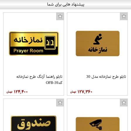
پیشنهاد هایی برای شما
پودر زیره همیشک مقدار 100 گرم
تابلو طرح نمازخانه مدل 30
تابلو راهنما آژنگ طرح نمازخانه
کدOFB-39
۱۲۴,۴۰۰
۱۲۷,۳۶۰