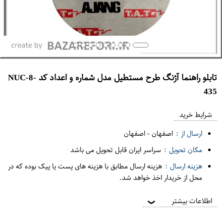
تابلو راهنما آژنگ طرح مستطیل مدل شماره و اعداد کد NUC-8-
435
ع
م
شرایط خرید
د
ارسال از :
اصفهان
-
اصفهان
ه
مکان تحویل :
سراسر ایران قابل تحویل می باشد
ف
هزینه ارسال :
هزینه ارسال مطابق با هزینه های پست یا پیک بوده که در
ر
محل از خریدار اخذ خواهد شد.
و
ش
اطلاعات بیشتر
❯
ی