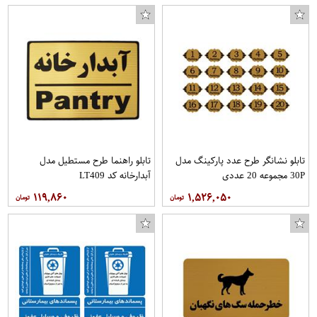
تابلو نشانگر طرح عدد پارکینگ مدل
تابلو راهنما طرح مستطیل مدل
30P مجموعه 20 عددی
آبدارخانه کد LT409
۱۱۹,۸۶۰
۱,۵۲۶,۰۵۰