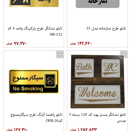
تابلو طرح نمازخانه مدل 35
تابلو نشانگر طرح پارکینگ واحد ۸ کد
NR-152
۹۷,۴۷۰
۱۴۲,۶۲۰
تابلو نشانگر مستر وود کد 120 بسته 3
تابلو راهنما آژنگ طرح سیگارممنوع
عددی
کدOFB-26
۱۲۷,۴۱۰
۱,۲۵۲,۸۳۳