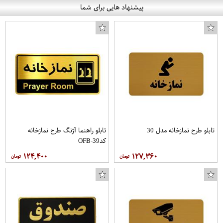
پیشنهاد هایی برای شما
لوسیون قبل از اصلاح استلو مدل Anti-Aging حجم ۱۰۰ میلی لیتر
کبریت طرح کاکتوس کد 358
تابلو طرح نمازخانه مدل 30
تابلو راهنما آژنگ طرح نمازخانه
کدOFB-39
۱۲۴,۴۰۰
۱۲۷,۳۶۰