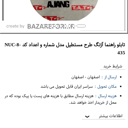
تابلو راهنما آژنگ طرح مستطیل مدل شماره و اعداد کد NUC-8-
435
ع
م
شرایط خرید
د
ارسال از :
اصفهان
-
اصفهان
ه
مکان تحویل :
سراسر ایران قابل تحویل می باشد
ف
هزینه ارسال :
هزینه ارسال مطابق با هزینه های پست یا پیک بوده که در
ر
محل از خریدار اخذ خواهد شد.
و
ش
اطلاعات بیشتر
❯
ی