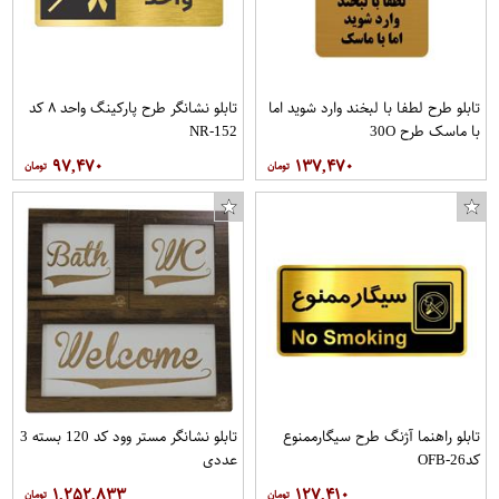
تابلو طرح لطفا با لبخند وارد شوید اما
تابلو نشانگر طرح پارکینگ واحد ۸ کد
با ماسک طرح 30O
NR-152
۹۷,۴۷۰
۱۳۷,۴۷۰
تابلو راهنما آژنگ طرح سیگارممنوع
تابلو نشانگر مستر وود کد 120 بسته 3
کدOFB-26
عددی
۱,۲۵۲,۸۳۳
۱۲۷,۴۱۰