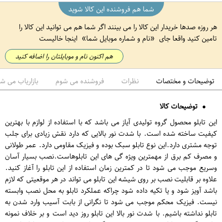
شما هم فروشنده این کالا شوید
هر روزه صدها خریدار این کالا را می بینند اگر شما هم می توانید این کالا را
تامین کنید واقعا جای
نام و شماره موبایل شما
اینجا خالیست
هم اکنون نام و موبایلتان را اضافه کنید
توضیحات و مختصات
نظرات
فروشنده می شوم
بازاریاب می ش
توضیحات کالا
این تابلو محصول گروه تولیدی آیاز می باشد که با استفاده از لوازم با بهترین
کیفیت ساخته شده است. با شدت نور بالایی که دارد نقش زیادی برای جلب
توجه مشتری دارد.این نوع تابلو سبک بوده و فیزیک مقاومی دارد. عمر طولانی
و مصرف کم برق از مهمترین ویژه گی های این تابلوهاست.نصب بسیار آسان
وسریع موجب می شود تا در کمترین زمان استفاده از این تابلو را آغاز کنید.
علاوه بر قابلیت نصب بر روی شیشه این تابلو می تواند در هر موقعیتی که لازم
باشد آویز شود و یا تکیه داده شود چراکه عملکرد تابلو به محل نصب وابسته
نیست. فیزیک محکم موجب می شود تا نگرانی از بابت آسیب وارد شدن به
تابلو نداشته باشیم. با شدت نور بالا این تابلو روز دید است و بر خلاف نمونه