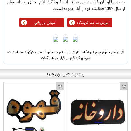
توسط بازاریابان فعالیت می نماید. این فروشگاه بانام تجاری سرواندیشان
از سال 1397 فعالیت خود را آغاز نموده است.
آموزش ساخت فروشگاه
آموزش بازاریابی
@ تمامی حقوق برای فروشگاه اینترنتی بازار فوری محفوظ بوده و هرگونه سوءاستفاده
مورد پیگرد قانونی قرار خواهد گرفت
پیشنهاد هایی برای شما
محافظ صفحه نمایش و پشت گوشی Hard and Thick مدل F-01 مناسب برای گوشی موبایل اپل Iphone XR
سویشرت مردانه طرح nasa کد n31 رنگ مشکی