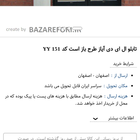
تابلو ال ای دی آیاز طرح باز است کد 151 YY
ع
م
شرایط خرید
د
ارسال از :
اصفهان
-
اصفهان
ه
مکان تحویل :
سراسر ایران قابل تحویل می باشد
ف
هزینه ارسال :
هزینه ارسال مطابق با هزینه های پست یا پیک بوده که در
ر
محل از خریدار اخذ خواهد شد.
و
ش
اطلاعات بیشتر
❯
ی
ت
از بروز رسانی این کالا بیش از صد روز گذشته است. در صورت