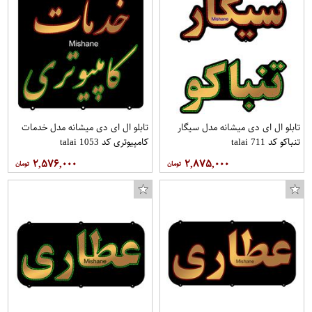
تابلو ال ای دی میشانه مدل سیگار
تابلو ال ای دی میشانه مدل خدمات
تنباکو کد talai 711
کامپیوتری کد talai 1053
۲,۵۷۶,۰۰۰
۲,۸۷۵,۰۰۰