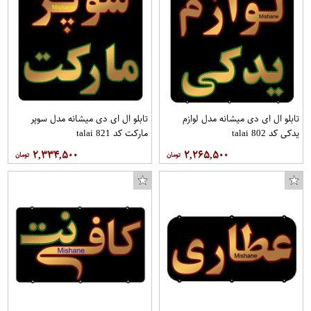
تابلو ال ای دی میشانه مدل لوازم
تابلو ال ای دی میشانه مدل سوپر
یدکی کد talai 802
مارکت کد talai 821
۲,۳۳۴,۵۰۰
۲,۲۶۵,۵۰۰