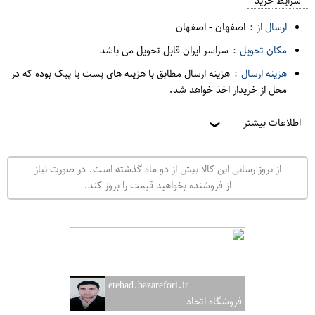
م
شرایط خرید
د
ارسال از :
اصفهان
-
اصفهان
ه
مکان تحویل :
سراسر ایران قابل تحویل می باشد
ف
هزینه ارسال :
هزینه ارسال مطابق با هزینه های پست یا پیک بوده که در
ر
محل از خریدار اخذ خواهد شد.
و
ش
اطلاعات بیشتر
❯
ی
ت
از بروز رسانی این کالا بیش از دو ماه گذشته است. در صورت نیاز
ه
از فروشنده بخواهید قیمت را بروز کند.
ر
ا
ن
ا
ص
etehad.bazarefori.ir
ف
فروشگاه اتحاد