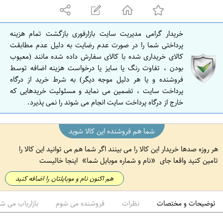
ه
ا
ن
خریدار گرامی مدیریت سایت بازارفوری بازگشت تمام هزینه
ا
پرداختی شما را در صورت عدم رضایت به دلیل عدم مطابقت
ص
کالای خریداری شده با کالای سفارش داده شده مانند (معیوب
بودن ، تفاوت رنگ یا سایز یا درخواست هزینه اضافه توسط
ف
فروشنده و یا هر دلیل موجه دیگر) به شرط خرید از درگاه
ه
پرداخت سایت ، تضمین می نماید و مسئولیت خریدهایی که
ا
خارج از درگاه پرداخت سایت انجام می شوند را نمی پذیرد.
ن
شما هم فروشنده این کالا شوید
هر روزه صدها خریدار این کالا را می بینند اگر شما هم می توانید این کالا را
تامین کنید واقعا جای
نام و شماره موبایل شما
اینجا خالیست
هم اکنون نام و موبایلتان را اضافه کنید
توضیحات و مختصات
نظرات
فروشنده می شوم
بازاریاب می ش