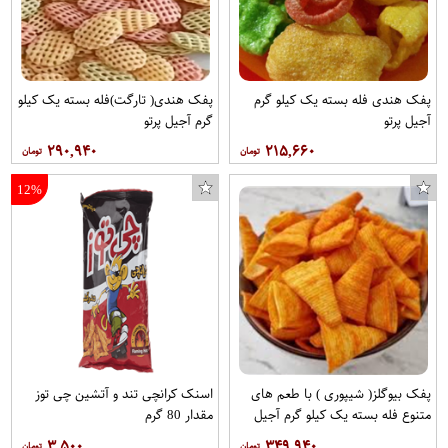
پفک هندی فله بسته یک کیلو گرم
پفک هندی( تارگت)فله بسته یک کیلو
آجیل پرتو
گرم آجیل پرتو
۲۹۰,۹۴۰
۲۱۵,۶۶۰
12%
پفک بیوگلز( شیپوری ) با طعم های
اسنک کرانچی تند و آتشین چی توز
متنوع فله بسته یک کیلو گرم آجیل
مقدار 80 گرم
پرتو
۳,۵۰۰
۳۴۹,۹۴۰