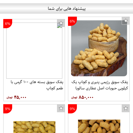
پیشنهاد هایی برای شما
6%
6%
محافظ صفحه نمایش کد 711 مناسب برای گوشی موبایل هوآوی Y7 Prime 2019
دفتر مشق 80 برگ ایمان کد 519
مبل راحتی هفت نفره چشمه نور کد MA-406 CR-DBL
پفک سویق رژیمی پنیری و کچاپ یک
پفک سویق بسته های ۱۰۰ گرمی با
کیلویی حبوبات اصل عطاری سالویا
طعم کچاپ
۴۵,۰۰۰
۸۵۰,۰۰۰
9%
9%