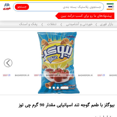
جستجو
ماینوکسیدیل 5%
قاب آیفون 13
م
بازار فوری
خوردنی و آشامیدنی
تنقلات
پفک و اسنک
❯
❯
❯
بیوگلز با طعم گوجه تند اسپانیایی مقدار 90 گرم چی توز
ع