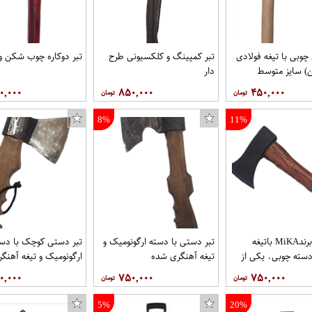
چوبی با تیغه فولادی
تبر کمپینگ و کلکسیونی طرح
تبر دوکاره چوب شکن 
) سایز متوسط
دار
جان
۰,۰۰۰
۸۵۰,۰۰۰
۴۵۰,۰۰۰
8%
11%
تبردستی برندMiKA باتیغه
تبر دستی با دسته ارگونومیک و
تبر دستی کوچک با دس
سته چوبی. یکی از
تیغه آهنگری شده
ارگونومیک و تیغه آهنگ
منحصربه‌فرد این تبر،
۰,۰۰۰
۷۵۰,۰۰۰
۷۵۰,۰۰۰
 رنگ‌شده با تکنیک
 که بافت‌ها و خطوط
5%
20%