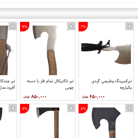
9%
7%
تبرکمپینگ وطبیعی گردی
تبر تاکتیکال تمام فلز با دسته
تبر چندکا
یکپارچه
چوبی
آفرود مدل  OFFROAD
۸۵۰,۰۰۰
۶۵۰,۰۰۰
4%
4%