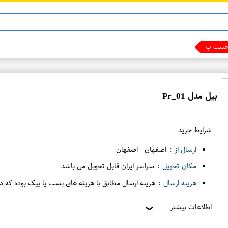
ن 13
ماینوکسیدیل 5%
ست پول دربیا
بیل مدل Pr_01
ع
م
شرایط خرید
د
ه
ارسال از :
اصفهان
-
اصفهان
ف
مکان تحویل :
سراسر ایران قابل تحویل می باشد
ر
هزینه ارسال :
هزینه ارسال مطابق با هزینه های پست یا پیک بوده که د
و
ش
اطلاعات بیشتر
❯
ی