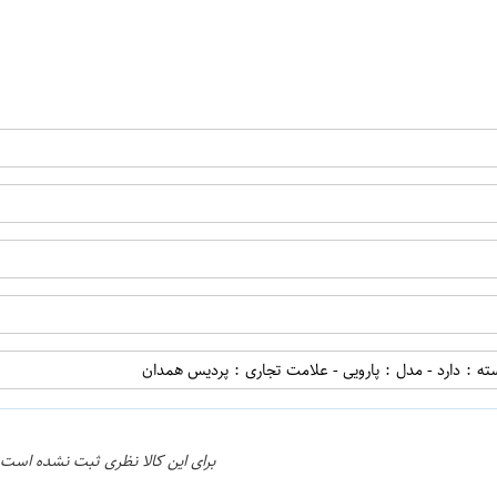
اپراتور 1 :
ته : دارد - مدل : پارویی - علامت تجاری : پردیس همدان
برای این کالا نظری ثبت نشده است