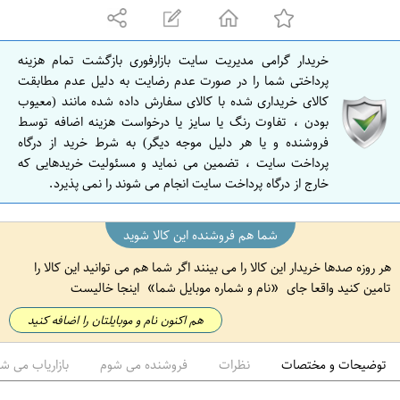
ه
ا
ن
خریدار گرامی مدیریت سایت بازارفوری بازگشت تمام هزینه
ا
پرداختی شما را در صورت عدم رضایت به دلیل عدم مطابقت
ص
کالای خریداری شده با کالای سفارش داده شده مانند (معیوب
بودن ، تفاوت رنگ یا سایز یا درخواست هزینه اضافه توسط
ف
فروشنده و یا هر دلیل موجه دیگر) به شرط خرید از درگاه
ه
پرداخت سایت ، تضمین می نماید و مسئولیت خریدهایی که
ا
خارج از درگاه پرداخت سایت انجام می شوند را نمی پذیرد.
ن
شما هم فروشنده این کالا شوید
هر روزه صدها خریدار این کالا را می بینند اگر شما هم می توانید این کالا را
تامین کنید واقعا جای
نام و شماره موبایل شما
اینجا خالیست
هم اکنون نام و موبایلتان را اضافه کنید
توضیحات و مختصات
نظرات
فروشنده می شوم
بازاریاب می ش