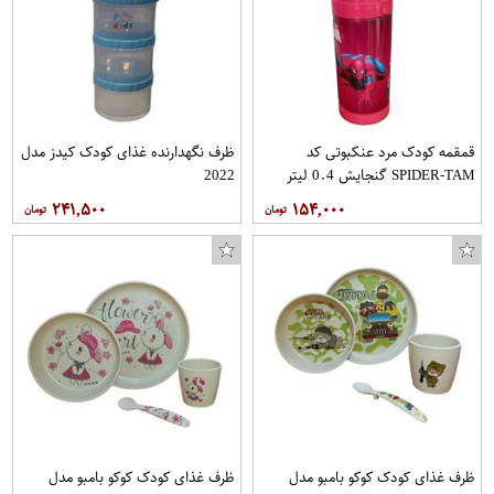
قمقمه کودک مرد عنکبوتی کد
ظرف نگهدارنده غذای کودک کیدز مدل
SPIDER-TAM گنجایش 0.4 لیتر
2022
۲۴۱,۵۰۰
۱۵۴,۰۰۰
ادوتویلت مردانه پاکو رابان مدل Xs Pure حجم 50میلی لیتر
دفتر مشق طرح دخترانه بسته 6 عددی
سیفون سنی پلاستیک مدل Total
ظرف غذای کودک کوکو بامبو مدل
ظرف غذای کودک کوکو بامبو مدل