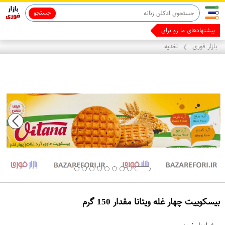
جستجو
پیشنهادهای ما رو برای کسب درآم
بازار فوری
تغذیه
❯
بیسکوییت چهار غله ویتانا مقدار 150 گرم
ع