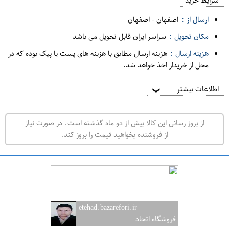
م
شرایط خرید
د
ارسال از :
اصفهان
-
اصفهان
ه
مکان تحویل :
سراسر ایران قابل تحویل می باشد
ف
هزینه ارسال :
هزینه ارسال مطابق با هزینه های پست یا پیک بوده که در
ر
محل از خریدار اخذ خواهد شد.
و
ش
اطلاعات بیشتر
❯
ی
ت
از بروز رسانی این کالا بیش از دو ماه گذشته است. در صورت نیاز
ه
از فروشنده بخواهید قیمت را بروز کند.
ر
ا
ن
ا
ص
etehad.bazarefori.ir
ف
فروشگاه اتحاد