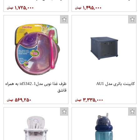
۱,۷۲۵,۰۰۰
۱,۴۹۵,۰۰۰
کابینت باتری مدل AU1
ظرف غذا نوبی مدلid5342.1 به همراه
قاشق
۵۶۹,۲۵۰
۳,۳۳۵,۰۰۰